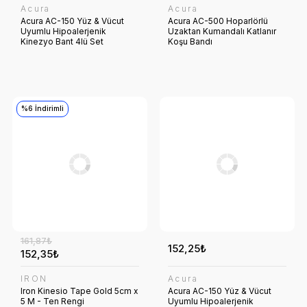
Acura
Acura
Acura AC-150 Yüz & Vücut
Acura AC-500 Hoparlörlü
Uyumlu Hipoalerjenik
Uzaktan Kumandalı Katlanır
Kinezyo Bant 4lü Set
Koşu Bandı
%6 İndirimli
161,87₺
152,25₺
152,35₺
IRON
Acura
Iron Kinesio Tape Gold 5cm x
Acura AC-150 Yüz & Vücut
5 M - Ten Rengi
Uyumlu Hipoalerjenik