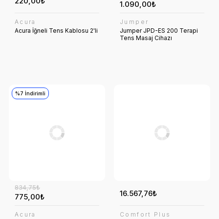
220,00₺
1.090,00₺
Acura
Jumper
Acura İğneli Tens Kablosu 2'li
Jumper JPD-ES 200 Terapi
Tens Masaj Cihazı
%7 İndirimli
834,75₺
16.567,76₺
775,00₺
Acura
Comfort Plus