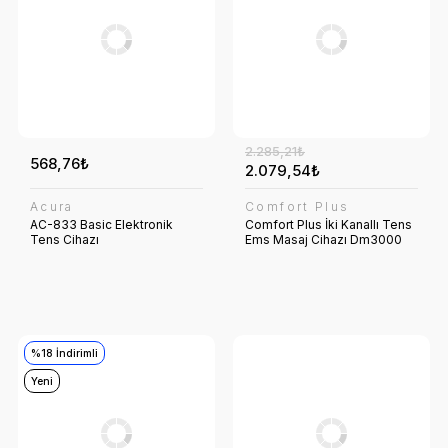
2.285,21₺
568,76₺
2.079,54₺
Acura
Comfort Plus
AC-833 Basic Elektronik
Comfort Plus İki Kanallı Tens
Tens Cihazı
Ems Masaj Cihazı Dm3000
%18 İndirimli
Yeni