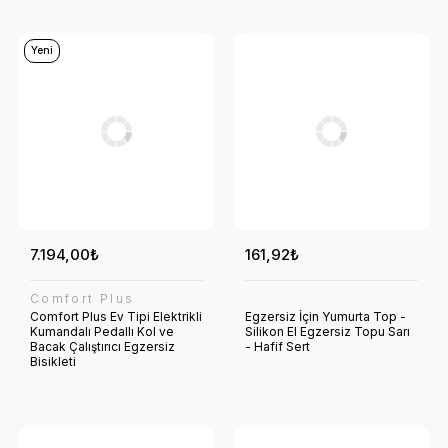
Yeni
7.194,00₺
161,92₺
Comfort Plus
Comfort Plus Ev Tipi Elektrikli
Egzersiz İçin Yumurta Top -
Kumandalı Pedallı Kol ve
Silikon El Egzersiz Topu Sarı
Bacak Çalıştırıcı Egzersiz
- Hafif Sert
Bisikleti