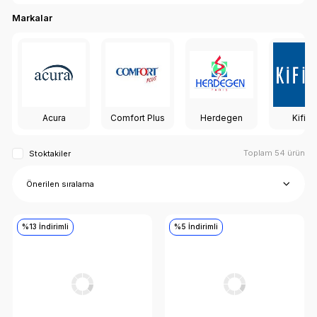
Markalar
Acura
Comfort Plus
Herdegen
Kifidi
Toplam 54 ürün
Stoktakiler
%13 İndirimli
%5 İndirimli