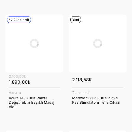
%10 İndirimli
Yeni
2.100,00₺
2.118,58₺
1.890,00₺
Acura
Turmed
Acura AC-738K Paletli
Medwelt SDP-330 Sinir ve
Değiştirebilir Başlıklı Masaj
Kas Stimülatörü Tens Cihazı
Aleti