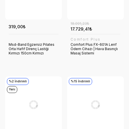
18.091,23₺
319,00₺
17.729,41₺
Comfort Plus
Msd-Band Egzersiz Pilates
Comfort Plus FX-601A Lenf
Orta Hafif Direnç Lastiği
Ödem Cihazı | Hava Basınçlı
Kırmızı 150cm Kırmızı
Masaj Sistemi
%2 İndirimli
%15 İndirimli
Yeni