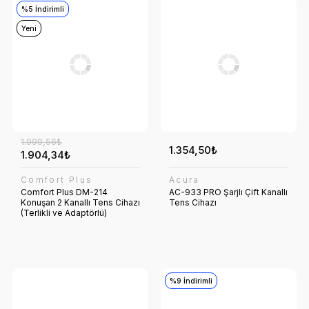
%5 İndirimli
Yeni
1.999,56₺
1.354,50₺
1.904,34₺
Comfort Plus
Acura
Comfort Plus DM-214
AC-933 PRO Şarjlı Çift Kanallı
Konuşan 2 Kanallı Tens Cihazı
Tens Cihazı
(Terlikli ve Adaptörlü)
%9 İndirimli