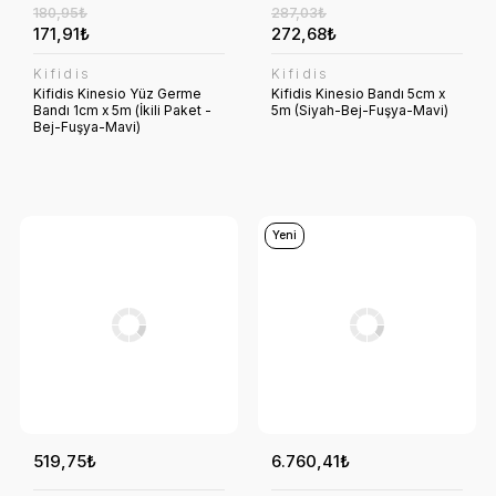
180,95₺
287,03₺
171,91₺
272,68₺
Kifidis
Kifidis
Kifidis Kinesio Yüz Germe
Kifidis Kinesio Bandı 5cm x
Bandı 1cm x 5m (İkili Paket -
5m (Siyah-Bej-Fuşya-Mavi)
Bej-Fuşya-Mavi)
Yeni
519,75₺
6.760,41₺