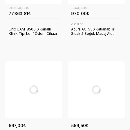
78.554,03₺
1.144,50₺
77.363,81₺
970,00₺
Acura
Unix UAM-8500 6 Kanallı
Acura AC-536 Katlanabilir
Klinik Tipi Lenf Ödem Cihazı
Sıcak & Soğuk Masaj Aleti
567,00₺
556,50₺