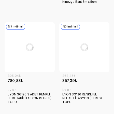
Kinezyo Bant 5m x 5cm
%3 İndirimli
%3 İndirimli
805,04₺
368,45₺
780,88₺
357,39₺
Lyon
Lyon
LYON SG126 3 ADET RENKLİ
LYON SG126 RENKLİ EL
EL REHABİLİTASYON (STRES)
REHABİLİTASYON (STRES)
TOPU
TOPU