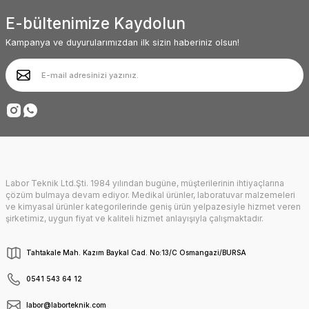
E-bültenimize Kaydolun
Kampanya ve duyurularımızdan ilk sizin haberiniz olsun!
Labor Teknik Ltd.Şti. 1984 yılından bugüne, müşterilerinin ihtiyaçlarına
çözüm bulmaya devam ediyor. Medikal ürünler, laboratuvar malzemeleri
ve kimyasal ürünler kategorilerinde geniş ürün yelpazesiyle hizmet veren
şirketimiz, uygun fiyat ve kaliteli hizmet anlayışıyla çalışmaktadır.
Tahtakale Mah. Kazım Baykal Cad. No:13/C Osmangazi/BURSA
0541 543 64 12
labor@laborteknik.com