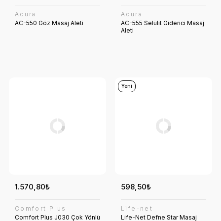
Acura
Acura
AC-550 Göz Masaj Aleti
AC-555 Selülit Giderici Masaj
Aleti
Yeni
1.570,80₺
598,50₺
Comfort Plus
Life-net
Comfort Plus J030 Çok Yönlü
Life-Net Defne Star Masaj