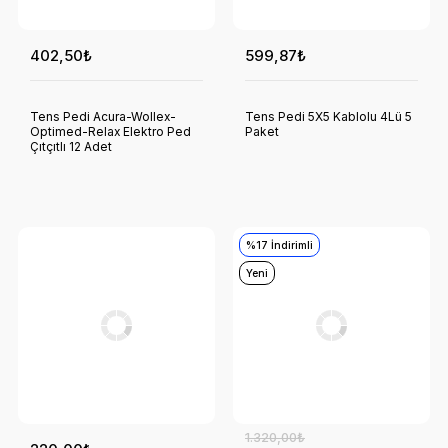
402,50₺
599,87₺
Tens Pedi Acura-Wollex-
Tens Pedi 5X5 Kablolu 4Lü 5
Optimed-Relax Elektro Ped
Paket
Çıtçıtlı 12 Adet
%17 İndirimli
Yeni
1.320,00₺