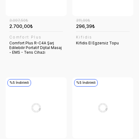
3.097,50₺
311,99₺
2.700,00₺
296,39₺
Comfort Plus
Kifidis
Comfort Plus R-C4A Şarj
Kifidis El Egzersiz Topu
Edilebilir Portatif Dijital Masaj
- EMS - Tens Cihazı
%5 İndirimli
%5 İndirimli