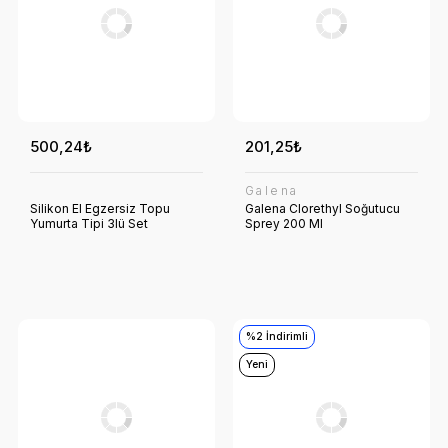
500,24₺
201,25₺
Galena
Silikon El Egzersiz Topu
Galena Clorethyl Soğutucu
Yumurta Tipi 3lü Set
Sprey 200 Ml
%2 İndirimli
Yeni