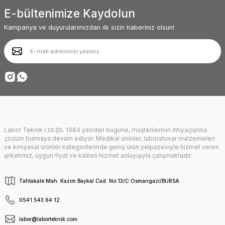
E-bültenimize Kaydolun
Ürün fiyatı diğer sitelerden daha pahalı.
Deneyimini Paylaş
Bu ürüne benzer farklı alternatifler olmalı.
Kampanya ve duyurularımızdan ilk sizin haberiniz olsun!
Gönder
Labor Teknik Ltd.Şti. 1984 yılından bugüne, müşterilerinin ihtiyaçlarına
çözüm bulmaya devam ediyor. Medikal ürünler, laboratuvar malzemeleri
ve kimyasal ürünler kategorilerinde geniş ürün yelpazesiyle hizmet veren
şirketimiz, uygun fiyat ve kaliteli hizmet anlayışıyla çalışmaktadır.
Tahtakale Mah. Kazım Baykal Cad. No:13/C Osmangazi/BURSA
0541 543 64 12
labor@laborteknik.com