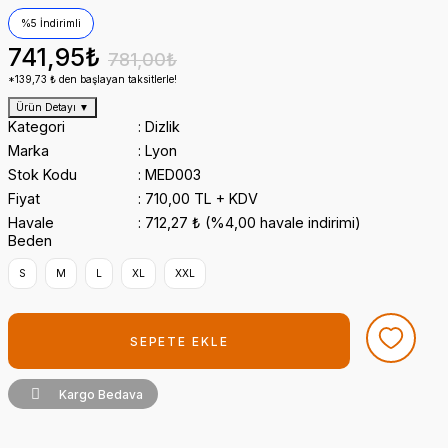
%5 İndirimli
741,95₺
781,00₺
*139,73 ₺ den başlayan taksitlerle!
Ürün Detayı
▼
Kategori
Dizlik
Marka
Lyon
Stok Kodu
MED003
Fiyat
710,00 TL + KDV
Havale
712,27 ₺ (%4,00 havale indirimi)
Beden
S
M
L
XL
XXL
SEPETE EKLE
Kargo Bedava