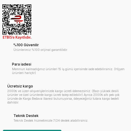
%100 Güvenilir
Ürünlerimiz %100 orijinal garantilidir.
Para iadesi
Memnun kalmadığınız ürünleri 15 iş günü içerisinde iade edebilirsiniz. (Hijyen
ürünleri hariçtir)
Ücretsiz kargo
2000₺ ve üzeri alışverişlerinizde kargo ücreti ödemezsiniz. (Bazı yüksek desili
ürünler ve özel ürünlerde kargo ücreti talep edilebilir) Ayrıca 2000₺ altı pek çok
üründe de Kargo Bedava ibaresi bulunuyorsa, ödeyeceğiniz tutara kargo bedeli
dahildir.
Teknik Destek
Teknik Destek hizmetimizle 7/24 destek alabilirsiniz.