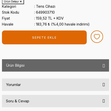
Ürün Detayı
▼
Kategori
Tens Cihazı
Stok Kodu
649903710
Fiyat
159,52 TL + KDV
Havale
183,76 ₺ (%4,00 havale indirimi)
SEPETE EKLE
Ürün Bilgisi
Yorumlar
Soru & Cevap
Bu ürüne ilk yorumu siz yapın!