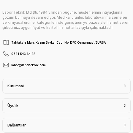
Labor Teknik Ltd.Şti. 1984 yılından bugüne, müşterilerinin ihtiyaçlarına
Gönder
çözüm bulmaya devam ediyor. Medikal ürünler, laboratuvar malzemeleri
ve kimyasal ürünler kategorilerinde geniş ürün yelpazesiyle hizmet veren
şirketimiz, uygun fiyat ve kaliteli hizmet anlayışıyla çalışmaktadır.
Tahtakale Mah. Kazım Baykal Cad. No:13/C Osmangazi/BURSA
0541 543 64 12
labor@laborteknik.com
Kurumsal
Üyelik
Bağlantılar