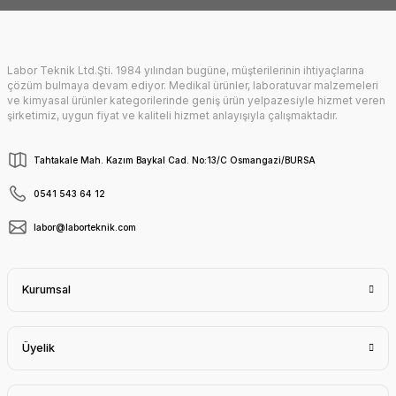
Labor Teknik Ltd.Şti. 1984 yılından bugüne, müşterilerinin ihtiyaçlarına
Gönder
çözüm bulmaya devam ediyor. Medikal ürünler, laboratuvar malzemeleri
ve kimyasal ürünler kategorilerinde geniş ürün yelpazesiyle hizmet veren
şirketimiz, uygun fiyat ve kaliteli hizmet anlayışıyla çalışmaktadır.
Tahtakale Mah. Kazım Baykal Cad. No:13/C Osmangazi/BURSA
0541 543 64 12
labor@laborteknik.com
Kurumsal
Üyelik