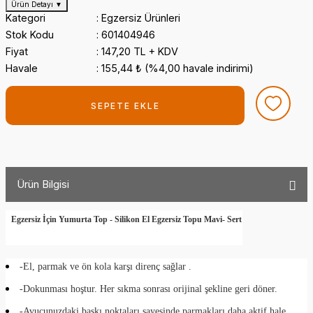
Ürün Detayı
▼
Kategori
Egzersiz Ürünleri
Stok Kodu
601404946
Fiyat
147,20 TL + KDV
Havale
155,44 ₺ (%4,00 havale indirimi)
SEPETE EKLE
Ürün Bilgisi
Egzersiz İçin Yumurta Top - Silikon El Egzersiz Topu Mavi- Sert
-El, parmak ve ön kola karşı direnç sağlar .
-Dokunması hoştur. Her sıkma sonrası orijinal şekline geri döner.
-Avucunuzdaki baskı noktaları sayesinde parmakları daha aktif hale