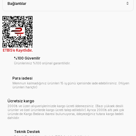
Bağlantılar
%100 Güvenilir
Ürünlerimiz %100 orijinal garantilidir.
Para iadesi
Memnun kalmadığınız ürünleri 15 iş günü içerisinde iade edebilirsiniz. (Hijyen
ürünleri hariçtir)
Ücretsiz kargo
2000₺ ve üzeri alışverişlerinizde kargo ücreti ödemezsiniz. (Bazı yüksek desili
ürünler ve özel ürünlerde kargo ücreti talep edilebilir) Ayrıca 2000₺ altı pek çok
üründe de Kargo Bedava ibaresi bulunuyorsa, ödeyeceğiniz tutara kargo bedeli
dahildir.
Teknik Destek