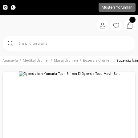
Müşteri Yorumları
Anasayfa
Medikal Ürünler
Masaj Ürünleri
Egzersiz Ürünleri
Egzersiz İçi