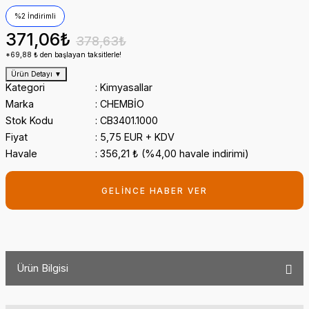
%2 İndirimli
371,06₺
378,63₺
*69,88 ₺ den başlayan taksitlerle!
Ürün Detayı
▼
Kategori
Kimyasallar
Marka
CHEMBİO
Stok Kodu
CB3401.1000
Fiyat
5,75 EUR + KDV
Havale
356,21 ₺ (%4,00 havale indirimi)
GELİNCE HABER VER
Ürün Bilgisi