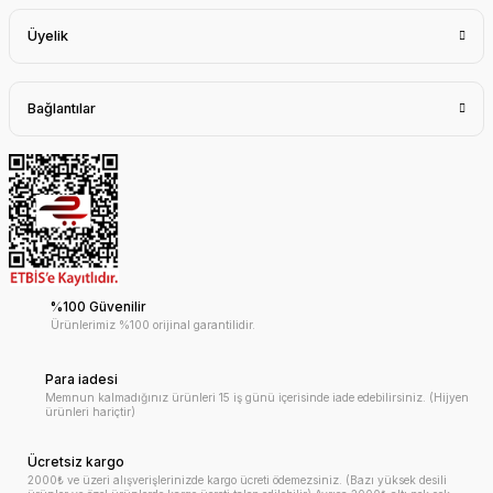
Üyelik
Bağlantılar
%100 Güvenilir
Ürünlerimiz %100 orijinal garantilidir.
Para iadesi
Memnun kalmadığınız ürünleri 15 iş günü içerisinde iade edebilirsiniz. (Hijyen
ürünleri hariçtir)
Ücretsiz kargo
2000₺ ve üzeri alışverişlerinizde kargo ücreti ödemezsiniz. (Bazı yüksek desili