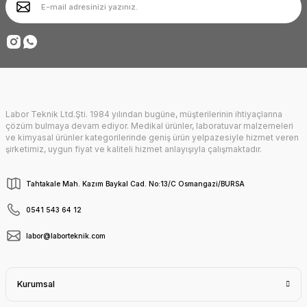
Ürün fiyatı diğer sitelerden daha pahalı.
Deneyimini Paylaş
Bu ürüne benzer farklı alternatifler olmalı.
Labor Teknik Ltd.Şti. 1984 yılından bugüne, müşterilerinin ihtiyaçlarına
Gönder
çözüm bulmaya devam ediyor. Medikal ürünler, laboratuvar malzemeleri
ve kimyasal ürünler kategorilerinde geniş ürün yelpazesiyle hizmet veren
şirketimiz, uygun fiyat ve kaliteli hizmet anlayışıyla çalışmaktadır.
Tahtakale Mah. Kazım Baykal Cad. No:13/C Osmangazi/BURSA
0541 543 64 12
labor@laborteknik.com
Kurumsal