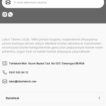
Ürün fiyatı diğer sitelerden daha pahalı.
Deneyimini Paylaş
Bu ürüne benzer farklı alternatifler olmalı.
Labor Teknik Ltd.Şti. 1984 yılından bugüne, müşterilerinin ihtiyaçlarına
Gönder
çözüm bulmaya devam ediyor. Medikal ürünler, laboratuvar malzemeleri
ve kimyasal ürünler kategorilerinde geniş ürün yelpazesiyle hizmet veren
şirketimiz, uygun fiyat ve kaliteli hizmet anlayışıyla çalışmaktadır.
Tahtakale Mah. Kazım Baykal Cad. No:13/C Osmangazi/BURSA
0541 543 64 12
labor@laborteknik.com
Kurumsal