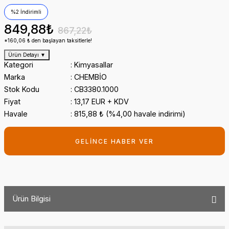
%2 İndirimli
849,88₺
867,22₺
*160,06 ₺ den başlayan taksitlerle!
Ürün Detayı
▼
Kategori
Kimyasallar
Marka
CHEMBİO
Stok Kodu
CB3380.1000
Fiyat
13,17 EUR + KDV
Havale
815,88 ₺ (%4,00 havale indirimi)
GELİNCE HABER VER
Ürün Bilgisi