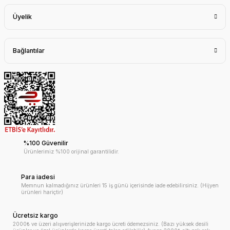
Üyelik
Bağlantılar
%100 Güvenilir
Ürünlerimiz %100 orijinal garantilidir.
Para iadesi
Memnun kalmadığınız ürünleri 15 iş günü içerisinde iade edebilirsiniz. (Hijyen
ürünleri hariçtir)
Ücretsiz kargo
2000₺ ve üzeri alışverişlerinizde kargo ücreti ödemezsiniz. (Bazı yüksek desili