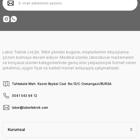
Ürün fiyatı diğer sitelerden daha pahalı.
Deneyimini Paylaş
Bu ürüne benzer farklı alternatifler olmalı.
Labor Teknik Ltd.Şti. 1984 yılından bugüne, müşterilerinin ihtiyaçlarına
Gönder
çözüm bulmaya devam ediyor. Medikal ürünler, laboratuvar malzemeleri
ve kimyasal ürünler kategorilerinde geniş ürün yelpazesiyle hizmet veren
şirketimiz, uygun fiyat ve kaliteli hizmet anlayışıyla çalışmaktadır.
Tahtakale Mah. Kazım Baykal Cad. No:13/C Osmangazi/BURSA
0541 543 64 12
labor@laborteknik.com
Kurumsal