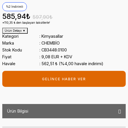
%2 İndirimli
585,94₺
597,90₺
*110,35 ₺ den başlayan taksitlerle!
Ürün Detayı
▼
Kategori
Kimyasallar
Marka
CHEMBİO
Stok Kodu
CB3448.0100
Fiyat
9,08 EUR + KDV
Havale
562,51 ₺ (%4,00 havale indirimi)
GELİNCE HABER VER
Ürün Bilgisi