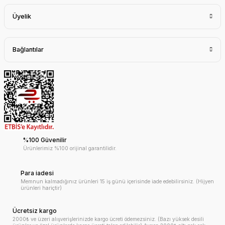
Üyelik
Bağlantılar
%100 Güvenilir
Ürünlerimiz %100 orijinal garantilidir.
Para iadesi
Memnun kalmadığınız ürünleri 15 iş günü içerisinde iade edebilirsiniz. (Hijyen
ürünleri hariçtir)
Ücretsiz kargo
2000₺ ve üzeri alışverişlerinizde kargo ücreti ödemezsiniz. (Bazı yüksek desili