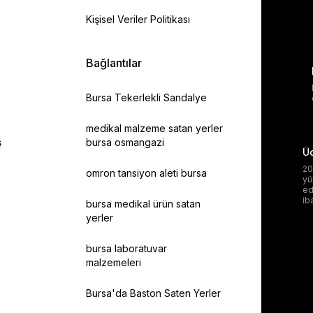
Kişisel Veriler Politikası
Bağlantılar
Bursa Tekerlekli Sandalye
medikal malzeme satan yerler
ş
bursa osmangazi
Üc
20
omron tansiyon aleti bursa
yü
ed
ib
bursa medikal ürün satan
yerler
bursa laboratuvar
malzemeleri
Bursa'da Baston Saten Yerler