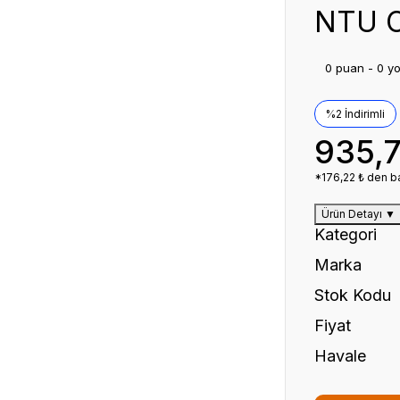
NTU C
0 puan - 0 y
%2 İndirimli
935,
*176,22 ₺ den ba
Ürün Detayı
▼
Kategori
Marka
Stok Kodu
Fiyat
Havale