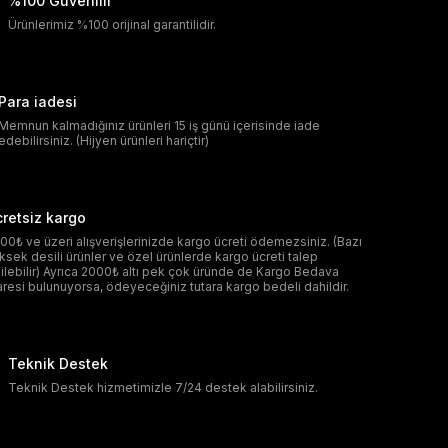
%100 Güvenilir
Ürünlerimiz %100 orijinal garantilidir.
Para iadesi
Memnun kalmadığınız ürünleri 15 iş günü içerisinde iade
edebilirsiniz. (Hijyen ürünleri hariçtir)
retsiz kargo
00₺ ve üzeri alışverişlerinizde kargo ücreti ödemezsiniz. (Bazı
ksek desili ürünler ve özel ürünlerde kargo ücreti talep
ilebilir) Ayrıca 2000₺ altı pek çok üründe de Kargo Bedava
aresi bulunuyorsa, ödeyeceğiniz tutara kargo bedeli dahildir.
Teknik Destek
Teknik Destek hizmetimizle 7/24 destek alabilirsiniz.