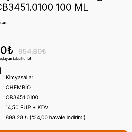
B3451.0100 100 ML
orum
70₺
954,80₺
şlayan taksitlerle!
Kimyasallar
CHEMBİO
CB3451.0100
14,50 EUR + KDV
898,28 ₺ (%4,00 havale indirimi)