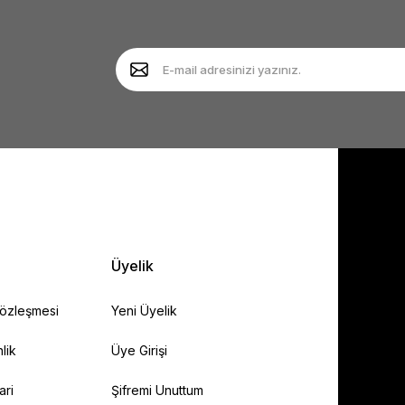
Yorum Yaz
Soru Sor
Gönder
Üyelik
Sözleşmesi
Yeni Üyelik
lik
Üye Girişi
ari
Şifremi Unuttum