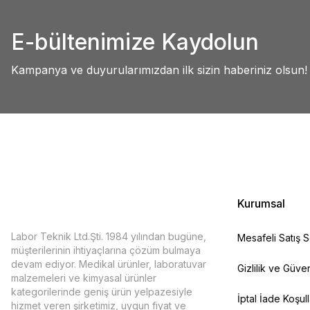
Abdullah AKALIN | 01/07/2025
Ürün resmi kalitesiz, bozuk veya görüntülenemiyor.
E-bültenimize Kaydolun
Ürün açıklamasında eksik bilgiler bulunuyor.
Deneyimini Paylaş
Ürün bilgilerinde hatalar bulunuyor.
Kampanya ve duyurularımızdan ilk sizin haberiniz olsun!
Ürün fiyatı diğer sitelerden daha pahalı.
Bu ürüne benzer farklı alternatifler olmalı.
Kurumsal
Labor Teknik Ltd.Şti. 1984 yılından bugüne,
Mesafeli Satış 
müşterilerinin ihtiyaçlarına çözüm bulmaya
devam ediyor. Medikal ürünler, laboratuvar
Gizlilik ve Güven
malzemeleri ve kimyasal ürünler
kategorilerinde geniş ürün yelpazesiyle
İptal İade Koşull
hizmet veren şirketimiz, uygun fiyat ve