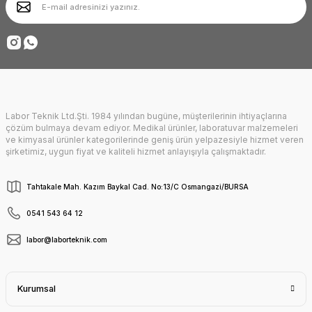
Ürün fiyatı diğer sitelerden daha pahalı.
Deneyimini Paylaş
Bu ürüne benzer farklı alternatifler olmalı.
Labor Teknik Ltd.Şti. 1984 yılından bugüne, müşterilerinin ihtiyaçlarına
Gönder
çözüm bulmaya devam ediyor. Medikal ürünler, laboratuvar malzemeleri
ve kimyasal ürünler kategorilerinde geniş ürün yelpazesiyle hizmet veren
şirketimiz, uygun fiyat ve kaliteli hizmet anlayışıyla çalışmaktadır.
Tahtakale Mah. Kazım Baykal Cad. No:13/C Osmangazi/BURSA
0541 543 64 12
labor@laborteknik.com
Kurumsal