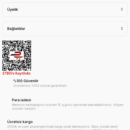
Üyelik
Bağlantılar
%100 Güvenilir
Ürünlerimiz %100 orijinal garantilidir.
Para iadesi
Memnun kalmadığınız ürünleri 15 iş günü içerisinde iade edebilirsiniz. (Hijyen
ürünleri hariçtir)
Ücretsiz kargo
2000₺ ve üzeri alışverişlerinizde kargo ücreti ödemezsiniz. (Bazı yüksek desili