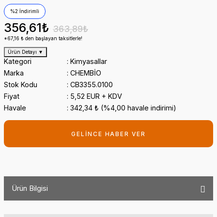
%2 İndirimli
356,61₺
363,89₺
*67,16 ₺ den başlayan taksitlerle!
Ürün Detayı
▼
Kategori
Kimyasallar
Marka
CHEMBİO
Stok Kodu
CB3355.0100
Fiyat
5,52 EUR + KDV
Havale
342,34 ₺ (%4,00 havale indirimi)
GELİNCE HABER VER
Ürün Bilgisi