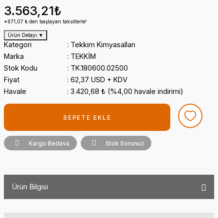
3.563,21₺
*671,07 ₺ den başlayan taksitlerle!
Ürün Detayı
▼
Kategori
Tekkim Kimyasalları
Marka
TEKKİM
Stok Kodu
TK.180600.02500
Fiyat
62,37 USD + KDV
Havale
3.420,68 ₺ (%4,00 havale indirimi)
SEPETE EKLE
Kargo Bedava
Stok Sorunuz
Ürün Bilgisi