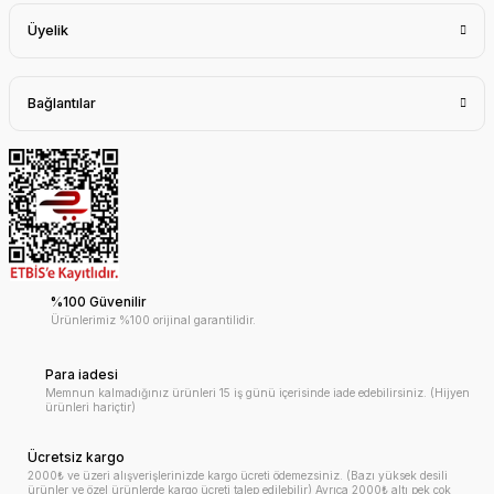
Üyelik
Bağlantılar
%100 Güvenilir
Ürünlerimiz %100 orijinal garantilidir.
Para iadesi
Memnun kalmadığınız ürünleri 15 iş günü içerisinde iade edebilirsiniz. (Hijyen
ürünleri hariçtir)
Ücretsiz kargo
2000₺ ve üzeri alışverişlerinizde kargo ücreti ödemezsiniz. (Bazı yüksek desili
ürünler ve özel ürünlerde kargo ücreti talep edilebilir) Ayrıca 2000₺ altı pek çok