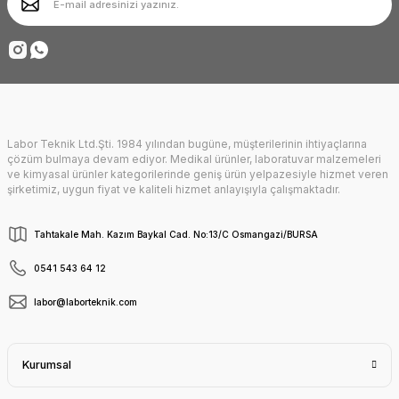
Ürün fiyatı diğer sitelerden daha pahalı.
Deneyimini Paylaş
Bu ürüne benzer farklı alternatifler olmalı.
Labor Teknik Ltd.Şti. 1984 yılından bugüne, müşterilerinin ihtiyaçlarına
Gönder
çözüm bulmaya devam ediyor. Medikal ürünler, laboratuvar malzemeleri
ve kimyasal ürünler kategorilerinde geniş ürün yelpazesiyle hizmet veren
şirketimiz, uygun fiyat ve kaliteli hizmet anlayışıyla çalışmaktadır.
Tahtakale Mah. Kazım Baykal Cad. No:13/C Osmangazi/BURSA
0541 543 64 12
labor@laborteknik.com
Kurumsal