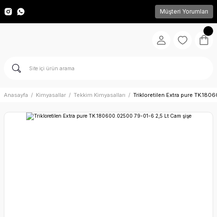
Müşteri Yorumları
Anasayfa
Kimyasallar
Tekkim Kimyasalları
Trikloretilen Extra pure TK.18