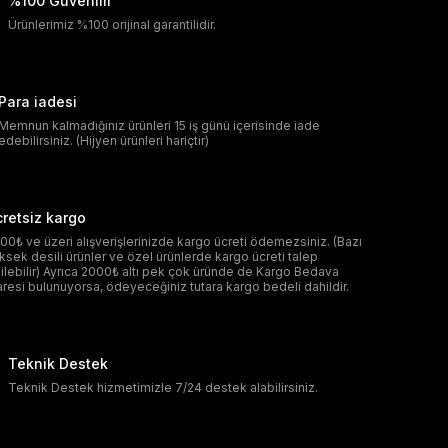
%100 Güvenilir
Ürünlerimiz %100 orijinal garantilidir.
Para iadesi
Memnun kalmadığınız ürünleri 15 iş günü içerisinde iade
edebilirsiniz. (Hijyen ürünleri hariçtir)
retsiz kargo
00₺ ve üzeri alışverişlerinizde kargo ücreti ödemezsiniz. (Bazı
ksek desili ürünler ve özel ürünlerde kargo ücreti talep
ilebilir) Ayrıca 2000₺ altı pek çok üründe de Kargo Bedava
aresi bulunuyorsa, ödeyeceğiniz tutara kargo bedeli dahildir.
Teknik Destek
Teknik Destek hizmetimizle 7/24 destek alabilirsiniz.