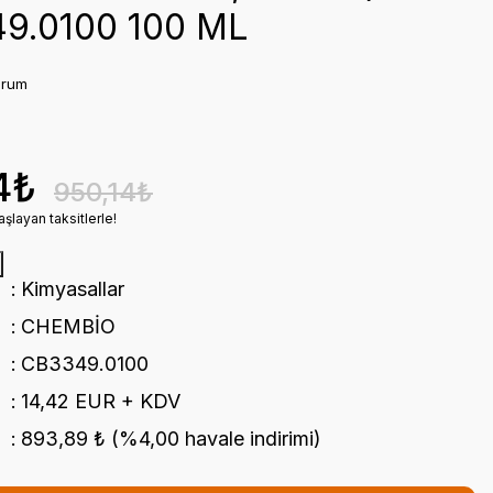
9.0100 100 ML
orum
4₺
950,14₺
şlayan taksitlerle!
Kimyasallar
CHEMBİO
CB3349.0100
14,42 EUR + KDV
893,89 ₺ (%4,00 havale indirimi)