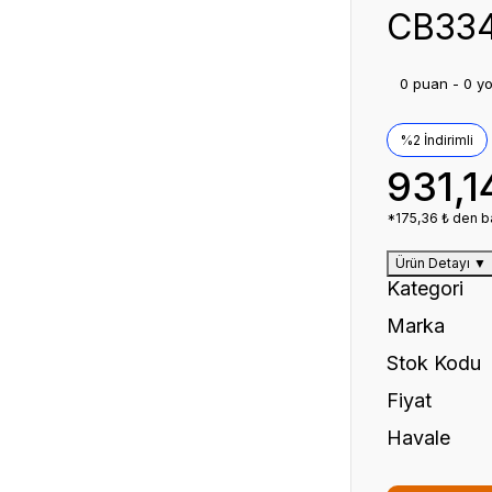
CB334
0 puan - 0 y
%2 İndirimli
931,1
*175,36 ₺ den ba
Ürün Detayı
▼
Kategori
Marka
Stok Kodu
Fiyat
Havale