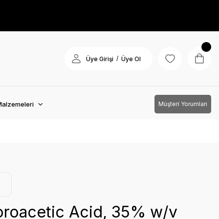
/
Üye Girişi
Üye Ol
Malzemeleri
Müşteri Yorumları
oroacetic Acid, 35% w/v