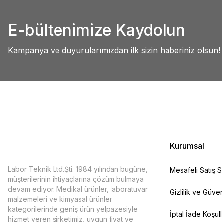
Abdullah AKALIN | 01/07/2025
Ürün resmi kalitesiz, bozuk veya görüntülenemiyor.
E-bültenimize Kaydolun
Ürün açıklamasında eksik bilgiler bulunuyor.
Deneyimini Paylaş
Ürün bilgilerinde hatalar bulunuyor.
Kampanya ve duyurularımızdan ilk sizin haberiniz olsun!
Ürün fiyatı diğer sitelerden daha pahalı.
Bu ürüne benzer farklı alternatifler olmalı.
Kurumsal
Labor Teknik Ltd.Şti. 1984 yılından bugüne,
Mesafeli Satış 
müşterilerinin ihtiyaçlarına çözüm bulmaya
devam ediyor. Medikal ürünler, laboratuvar
Gizlilik ve Güven
malzemeleri ve kimyasal ürünler
kategorilerinde geniş ürün yelpazesiyle
İptal İade Koşull
hizmet veren şirketimiz, uygun fiyat ve