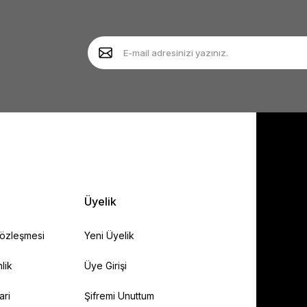
Yorum Yaz
Soru Sor
Gönder
Üyelik
Sözleşmesi
Yeni Üyelik
lik
Üye Girişi
ari
Şifremi Unuttum