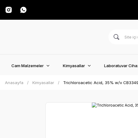
Cam Malzemeler
Kimyasallar
Laboratuvar Cihaz
Anasayfa
Kimyasallar
Trichloroacetic Acid, 35% w/v CB3349