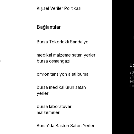
Kişisel Veriler Politikası
Bağlantılar
Bursa Tekerlekli Sandalye
medikal malzeme satan yerler
ş
bursa osmangazi
Üc
20
omron tansiyon aleti bursa
yü
ed
ib
bursa medikal ürün satan
yerler
bursa laboratuvar
malzemeleri
Bursa'da Baston Saten Yerler