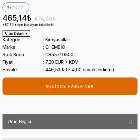
%2 İndirimli
465,14₺
474,63₺
*87,60 ₺ den başlayan taksitlerle!
Ürün Detayı
▼
Kategori
Kimyasallar
Marka
CHEMBİO
Stok Kodu
CB5571.0500
Fiyat
7,20 EUR + KDV
Havale
446,53 ₺ (%4,00 havale indirimi)
GELİNCE HABER VER
Ürün Bilgisi