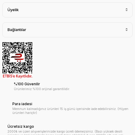
Üyelik
Bağlantılar
%100 Güvenilir
Ürünlerimiz %100 orijinal garantilidir.
Para iadesi
Memnun kalmadığınız ürünleri 15 iş günü içerisinde iade edebilirsiniz. (Hijyen
ürünleri hariçtir)
Ücretsiz kargo
2000₺ ve üzeri alışverişlerinizde kargo ücreti ödemezsiniz. (Bazı yüksek desili