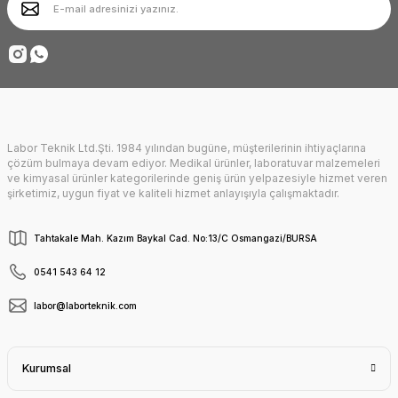
Ürün fiyatı diğer sitelerden daha pahalı.
Deneyimini Paylaş
Bu ürüne benzer farklı alternatifler olmalı.
Labor Teknik Ltd.Şti. 1984 yılından bugüne, müşterilerinin ihtiyaçlarına
Gönder
çözüm bulmaya devam ediyor. Medikal ürünler, laboratuvar malzemeleri
ve kimyasal ürünler kategorilerinde geniş ürün yelpazesiyle hizmet veren
şirketimiz, uygun fiyat ve kaliteli hizmet anlayışıyla çalışmaktadır.
Tahtakale Mah. Kazım Baykal Cad. No:13/C Osmangazi/BURSA
0541 543 64 12
labor@laborteknik.com
Kurumsal