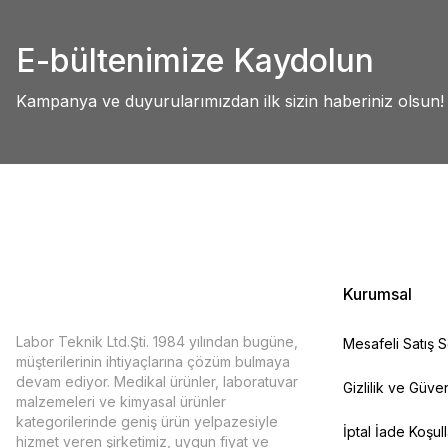
Abdullah AKALIN | 01/07/2025
Ürün resmi kalitesiz, bozuk veya görüntülenemiyor.
E-bültenimize Kaydolun
Ürün açıklamasında eksik bilgiler bulunuyor.
Deneyimini Paylaş
Ürün bilgilerinde hatalar bulunuyor.
Kampanya ve duyurularımızdan ilk sizin haberiniz olsun!
Ürün fiyatı diğer sitelerden daha pahalı.
Bu ürüne benzer farklı alternatifler olmalı.
Kurumsal
Labor Teknik Ltd.Şti. 1984 yılından bugüne,
Mesafeli Satış 
müşterilerinin ihtiyaçlarına çözüm bulmaya
devam ediyor. Medikal ürünler, laboratuvar
Gizlilik ve Güven
malzemeleri ve kimyasal ürünler
kategorilerinde geniş ürün yelpazesiyle
İptal İade Koşull
hizmet veren şirketimiz, uygun fiyat ve