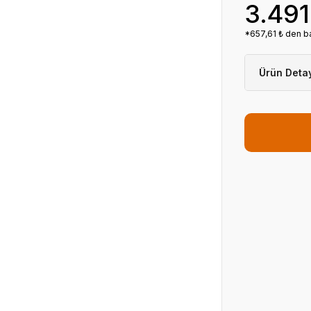
3.491
*657,61 ₺ den ba
Ürün Deta
Kategori
Stok Ko
Fiyat
Havale