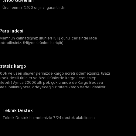
%100 Güvenilir
Ürünlerimiz %100 orijinal garantilidir.
Para iadesi
Memnun kalmadığınız ürünleri 15 iş günü içerisinde iade
edebilirsiniz. (Hijyen ürünleri hariçtir)
retsiz kargo
00₺ ve üzeri alışverişlerinizde kargo ücreti ödemezsiniz. (Bazı
ksek desili ürünler ve özel ürünlerde kargo ücreti talep
ilebilir) Ayrıca 2000₺ altı pek çok üründe de Kargo Bedava
aresi bulunuyorsa, ödeyeceğiniz tutara kargo bedeli dahildir.
Teknik Destek
Teknik Destek hizmetimizle 7/24 destek alabilirsiniz.