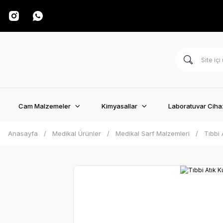
Cam Malzemeler
Kimyasallar
Laboratuvar Cihaz
Anasayfa
Medikal Ürünler
Medikal Sarf Malzemleri
Tıbbi 