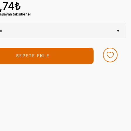
,74₺
şlayan taksitlerle!
yı
▼
Tıbbi Atık Ürünleri
,
Tıbbi Atık Kovası
du
646023018
SEPETE EKLE
3.174,31 TL + KDV
3.352,07 ₺ (%4,00 havale indirimi)