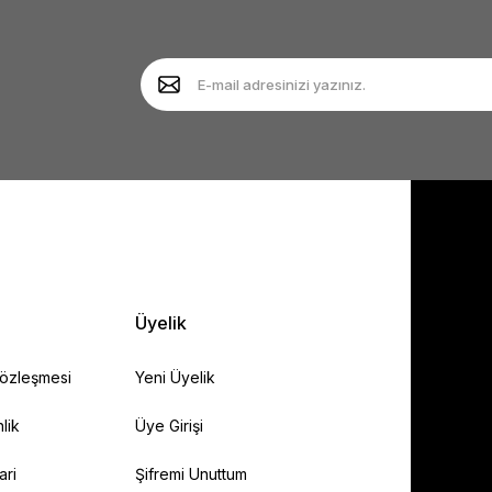
Yorum Yaz
Soru Sor
Gönder
Üyelik
Sözleşmesi
Yeni Üyelik
lik
Üye Girişi
ari
Şifremi Unuttum