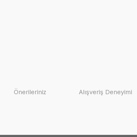
Önerileriniz
Alışveriş Deneyimi
ilirsiniz.