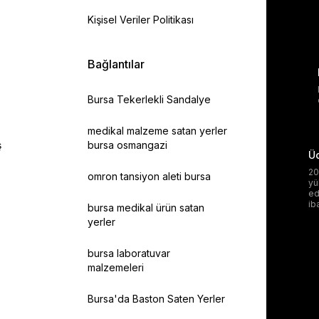
Kişisel Veriler Politikası
Bağlantılar
Bursa Tekerlekli Sandalye
medikal malzeme satan yerler
ş
bursa osmangazi
Üc
20
omron tansiyon aleti bursa
yü
ed
ib
bursa medikal ürün satan
yerler
bursa laboratuvar
malzemeleri
Bursa'da Baston Saten Yerler