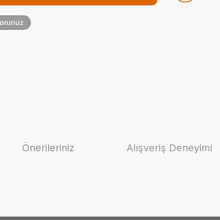
Sorunuz
Önerileriniz
Alışveriş Deneyimi
ilirsiniz.