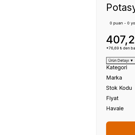
Potasy
0 puan - 0 y
407,
*76,69 ₺ den baş
Ürün Detayı
▼
Kategori
Marka
Stok Kodu
Fiyat
Havale