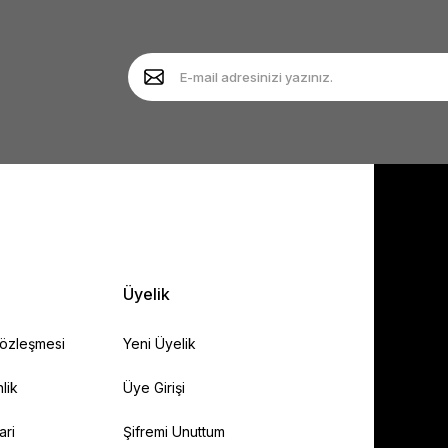
Yorum Yaz
Soru Sor
Gönder
Üyelik
Sözleşmesi
Yeni Üyelik
lik
Üye Girişi
ari
Şifremi Unuttum