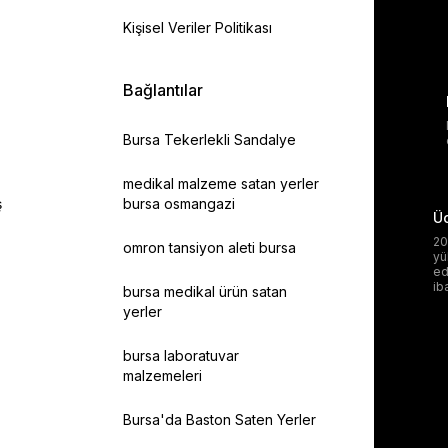
Kişisel Veriler Politikası
Bağlantılar
Bursa Tekerlekli Sandalye
medikal malzeme satan yerler
ş
bursa osmangazi
Üc
20
omron tansiyon aleti bursa
yü
ed
ib
bursa medikal ürün satan
yerler
bursa laboratuvar
malzemeleri
Bursa'da Baston Saten Yerler