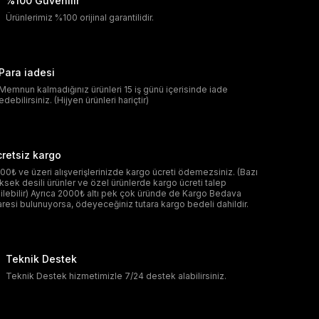
%100 Güvenilir
Ürünlerimiz %100 orijinal garantilidir.
Para iadesi
Memnun kalmadığınız ürünleri 15 iş günü içerisinde iade
edebilirsiniz. (Hijyen ürünleri hariçtir)
retsiz kargo
00₺ ve üzeri alışverişlerinizde kargo ücreti ödemezsiniz. (Bazı
ksek desili ürünler ve özel ürünlerde kargo ücreti talep
ilebilir) Ayrıca 2000₺ altı pek çok üründe de Kargo Bedava
aresi bulunuyorsa, ödeyeceğiniz tutara kargo bedeli dahildir.
Teknik Destek
Teknik Destek hizmetimizle 7/24 destek alabilirsiniz.