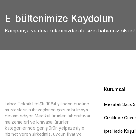
Abdullah AKALIN | 01/07/2025
Ürün resmi kalitesiz, bozuk veya görüntülenemiyor.
E-bültenimize Kaydolun
Ürün açıklamasında eksik bilgiler bulunuyor.
Deneyimini Paylaş
Ürün bilgilerinde hatalar bulunuyor.
Kampanya ve duyurularımızdan ilk sizin haberiniz olsun!
Ürün fiyatı diğer sitelerden daha pahalı.
Bu ürüne benzer farklı alternatifler olmalı.
Kurumsal
Labor Teknik Ltd.Şti. 1984 yılından bugüne,
Mesafeli Satış 
müşterilerinin ihtiyaçlarına çözüm bulmaya
devam ediyor. Medikal ürünler, laboratuvar
Gizlilik ve Güven
malzemeleri ve kimyasal ürünler
kategorilerinde geniş ürün yelpazesiyle
İptal İade Koşull
hizmet veren şirketimiz, uygun fiyat ve