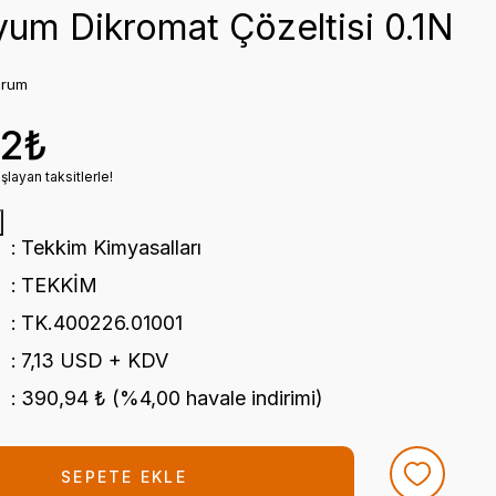
um Dikromat Çözeltisi 0.1N
orum
22₺
layan taksitlerle!
Tekkim Kimyasalları
TEKKİM
TK.400226.01001
7,13 USD + KDV
390,94 ₺ (%4,00 havale indirimi)
SEPETE EKLE