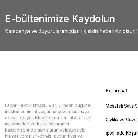
Abdullah AKALIN | 01/07/2025
Ürün resmi kalitesiz, bozuk veya görüntülenemiyor.
E-bültenimize Kaydolun
Ürün açıklamasında eksik bilgiler bulunuyor.
Deneyimini Paylaş
Ürün bilgilerinde hatalar bulunuyor.
Kampanya ve duyurularımızdan ilk sizin haberiniz olsun!
Ürün fiyatı diğer sitelerden daha pahalı.
Bu ürüne benzer farklı alternatifler olmalı.
Kurumsal
Labor Teknik Ltd.Şti. 1984 yılından bugüne,
Mesafeli Satış 
müşterilerinin ihtiyaçlarına çözüm bulmaya
devam ediyor. Medikal ürünler, laboratuvar
Gizlilik ve Güven
malzemeleri ve kimyasal ürünler
kategorilerinde geniş ürün yelpazesiyle
İptal İade Koşull
hizmet veren şirketimiz, uygun fiyat ve