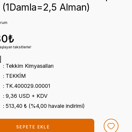
k (1Damla=2,5 Alman)
orum
80₺
şlayan taksitlerle!
Tekkim Kimyasalları
TEKKİM
TK.400029.00001
9,36 USD + KDV
513,40 ₺ (%4,00 havale indirimi)
SEPETE EKLE