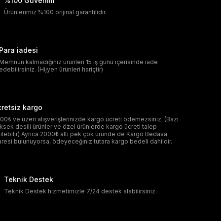
%100 Güvenilir
Ürünlerimiz %100 orijinal garantilidir.
Para iadesi
Memnun kalmadığınız ürünleri 15 iş günü içerisinde iade
edebilirsiniz. (Hijyen ürünleri hariçtir)
retsiz kargo
00₺ ve üzeri alışverişlerinizde kargo ücreti ödemezsiniz. (Bazı
ksek desili ürünler ve özel ürünlerde kargo ücreti talep
ilebilir) Ayrıca 2000₺ altı pek çok üründe de Kargo Bedava
aresi bulunuyorsa, ödeyeceğiniz tutara kargo bedeli dahildir.
Teknik Destek
Teknik Destek hizmetimizle 7/24 destek alabilirsiniz.