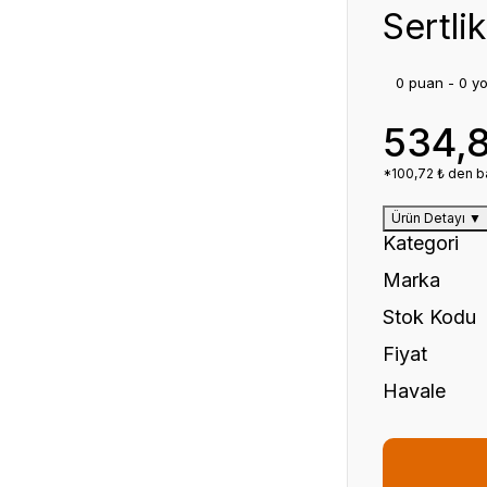
Sertli
0 puan - 0 y
534,
*100,72 ₺ den ba
Ürün Detayı
▼
Kategori
Marka
Stok Kodu
Fiyat
Havale