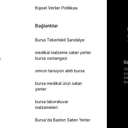
Kişisel Veriler Politikası
Bağlantılar
Bursa Tekerlekli Sandalye
medikal malzeme satan yerler
ş
bursa osmangazi
Üc
20
omron tansiyon aleti bursa
yü
ed
ib
bursa medikal ürün satan
yerler
bursa laboratuvar
malzemeleri
Bursa'da Baston Saten Yerler