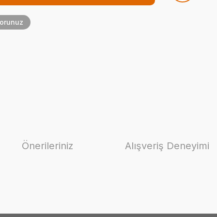
Sorunuz
Önerileriniz
Alışveriş Deneyimi
ilirsiniz.