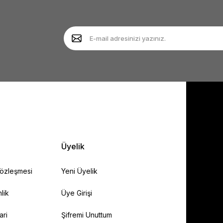
Yorum Yaz
Soru Sor
Gönder
Üyelik
Sözleşmesi
Yeni Üyelik
lik
Üye Girişi
ari
Şifremi Unuttum