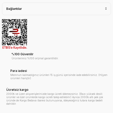
Bağlantılar
%100 Güvenilir
Ürünlerimiz %100 orijinal garantilidir.
Para iadesi
Memnun kalmadığınız ürünleri 15 iş günü içerisinde iade edebilirsiniz. (Hijyen
ürünleri hariçtir)
Ücretsiz kargo
2000₺ ve üzeri alışverişlerinizde kargo ücreti ödemezsiniz. (Bazı yüksek desili
ürünler ve özel ürünlerde kargo ücreti talep edilebilir) Ayrıca 2000₺ altı pek çok
üründe de Kargo Bedava ibaresi bulunuyorsa, ödeyeceğiniz tutara kargo bedeli
dahildir.