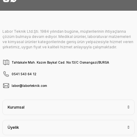
Labor Teknik Ltd.Şti. 1984 yılından bugüne, müşterilerinin ihtiyaçlarına
Gönder
çözüm bulmaya devam ediyor. Medikal ürünler, laboratuvar malzemeleri
ve kimyasal ürünler kategorilerinde geniş ürün yelpazesiyle hizmet veren
şirketimiz, uygun fiyat ve kaliteli hizmet anlayışıyla çalışmaktadır.
Tahtakale Mah. Kazım Baykal Cad. No:13/C Osmangazi/BURSA
0541 543 64 12
labor@laborteknik.com
Kurumsal
Üyelik