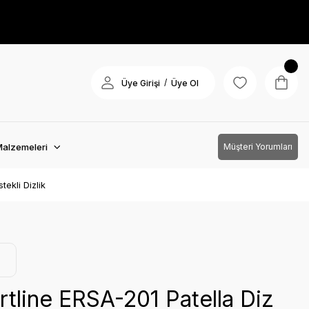
/
Üye Girişi
Üye Ol
Malzemeleri
Müşteri Yorumları
ekli Dizlik
tline ERSA-201 Patella Diz