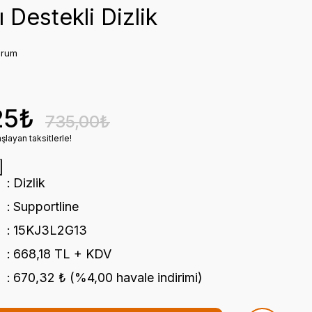
 Destekli Dizlik
orum
25₺
735,00₺
şlayan taksitlerle!
Dizlik
Supportline
15KJ3L2G13
668,18 TL + KDV
670,32 ₺ (%4,00 havale indirimi)