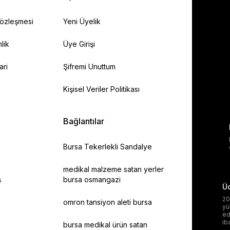
Sözleşmesi
Yeni Üyelik
lik
Üye Girişi
ari
Şifremi Unuttum
Kişisel Veriler Politikası
Bağlantılar
Bursa Tekerlekli Sandalye
medikal malzeme satan yerler
ş
bursa osmangazi
Üc
20
omron tansiyon aleti bursa
yü
ed
ib
bursa medikal ürün satan