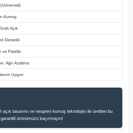
(Universal)
en Kumaş
Etrafı Açık
ed Destekli
i ve Patella
on, Ağrı Azaltma
llanım Uygun
fı açık tasarımı ve neopren kumaş teknolojisi ile üretilen bu
te garantili ürünümüzü kaçırmayın!