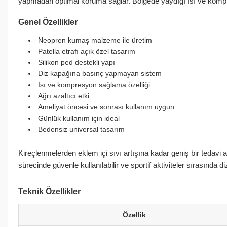
yapmadan optimal koruma sağlar. Bölgede yaydığı ısı ve kompr
Genel Özellikler
Neopren kumaş malzeme ile üretim
Patella etrafı açık özel tasarım
Silikon ped destekli yapı
Diz kapağına basınç yapmayan sistem
Isı ve kompresyon sağlama özelliği
Ağrı azaltıcı etki
Ameliyat öncesi ve sonrası kullanım uygun
Günlük kullanım için ideal
Bedensiz universal tasarım
Kireçlenmelerden eklem içi sıvı artışına kadar geniş bir tedavi al
sürecinde güvenle kullanılabilir ve sportif aktiviteler sırasında
Teknik Özellikler
Özellik