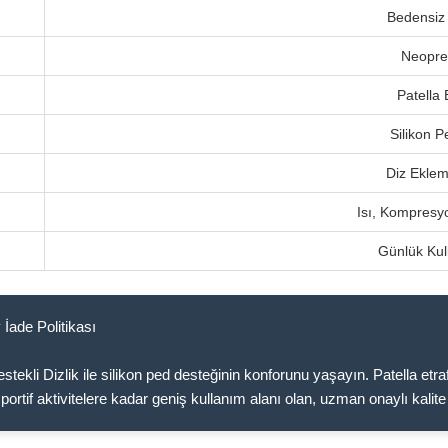
Bedensiz 
Neopr
Patella 
Silikon P
Diz Eklem
Isı, Kompresy
Günlük Ku
 İade Politikası
ekli Dizlik ile silikon ped desteğinin konforunu yaşayın. Patella etra
ortif aktivitelere kadar geniş kullanım alanı olan, uzman onaylı kali