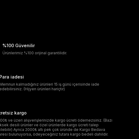
%100 Güvenilir
Ürünlerimiz %100 orijinal garantilidir.
Para iadesi
Memnun kalmadığınız ürünleri 15 iş günü içerisinde iade
edebilirsiniz. (Hijyen ürünleri hariçtir)
retsiz kargo
00₺ ve üzeri alışverişlerinizde kargo ücreti ödemezsiniz. (Bazı
ksek desili ürünler ve özel ürünlerde kargo ücreti talep
ilebilir) Ayrıca 2000₺ altı pek çok üründe de Kargo Bedava
aresi bulunuyorsa, ödeyeceğiniz tutara kargo bedeli dahildir.