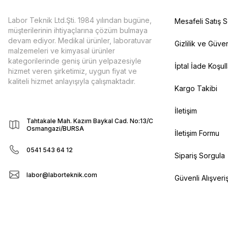
Labor Teknik Ltd.Şti. 1984 yılından bugüne,
Mesafeli Satış 
müşterilerinin ihtiyaçlarına çözüm bulmaya
devam ediyor. Medikal ürünler, laboratuvar
Gizlilik ve Güven
malzemeleri ve kimyasal ürünler
kategorilerinde geniş ürün yelpazesiyle
İptal İade Koşull
hizmet veren şirketimiz, uygun fiyat ve
kaliteli hizmet anlayışıyla çalışmaktadır.
Kargo Takibi
İletişim
Tahtakale Mah. Kazım Baykal Cad. No:13/C
Osmangazi/BURSA
İletişim Formu
0541 543 64 12
Sipariş Sorgula
labor@laborteknik.com
Güvenli Alışveri