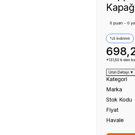
Kapağı
0 puan - 0 y
%5 İndirimli
698,
*131,50 ₺ den ba
Ürün Detayı
▼
Kategori
Marka
Stok Kodu
Fiyat
Havale