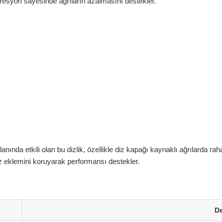
esyon sayesinde ağrıların azalmasını destekler.
anında etkili olan bu dizlik, özellikle diz kapağı kaynaklı ağrılarda ra
 diz eklemini koruyarak performansı destekler.
D