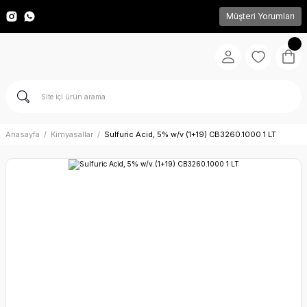
Müşteri Yorumları
Anasayfa
Kimyasallar
Sulfuric Acid, 5% w/v (1+19) CB3260.1000 1 LT