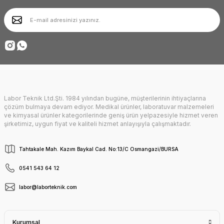
Ürün bilgilerinde hatalar bulunuyor.
Ürün fiyatı diğer sitelerden daha pahalı.
Deneyimini Paylaş
Bu ürüne benzer farklı alternatifler olmalı.
Labor Teknik Ltd.Şti. 1984 yılından bugüne, müşterilerinin ihtiyaçlarına
Gönder
çözüm bulmaya devam ediyor. Medikal ürünler, laboratuvar malzemeleri
ve kimyasal ürünler kategorilerinde geniş ürün yelpazesiyle hizmet veren
şirketimiz, uygun fiyat ve kaliteli hizmet anlayışıyla çalışmaktadır.
Tahtakale Mah. Kazım Baykal Cad. No:13/C Osmangazi/BURSA
0541 543 64 12
labor@laborteknik.com
Kurumsal