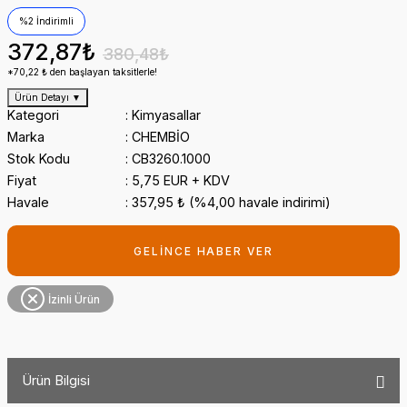
%2 İndirimli
372,87₺
380,48₺
*70,22 ₺ den başlayan taksitlerle!
Ürün Detayı
▼
Kategori
Kimyasallar
Marka
CHEMBİO
Stok Kodu
CB3260.1000
Fiyat
5,75 EUR + KDV
Havale
357,95 ₺ (%4,00 havale indirimi)
GELİNCE HABER VER
İzinli Ürün
Ürün Bilgisi