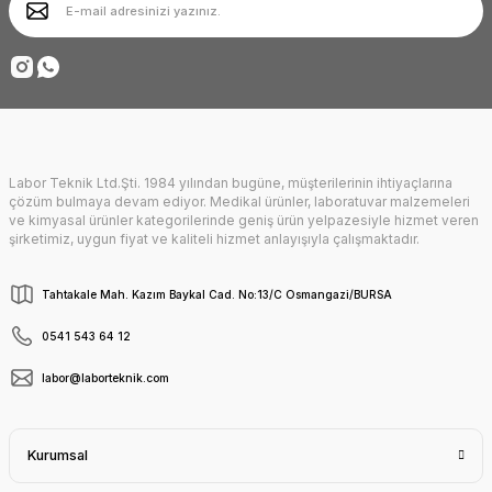
Ürün fiyatı diğer sitelerden daha pahalı.
Deneyimini Paylaş
Bu ürüne benzer farklı alternatifler olmalı.
Labor Teknik Ltd.Şti. 1984 yılından bugüne, müşterilerinin ihtiyaçlarına
Gönder
çözüm bulmaya devam ediyor. Medikal ürünler, laboratuvar malzemeleri
ve kimyasal ürünler kategorilerinde geniş ürün yelpazesiyle hizmet veren
şirketimiz, uygun fiyat ve kaliteli hizmet anlayışıyla çalışmaktadır.
Tahtakale Mah. Kazım Baykal Cad. No:13/C Osmangazi/BURSA
0541 543 64 12
labor@laborteknik.com
Kurumsal