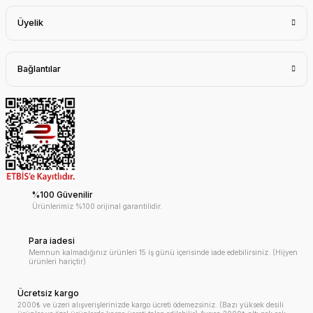
Üyelik
Bağlantılar
%100 Güvenilir
Ürünlerimiz %100 orijinal garantilidir.
Para iadesi
Memnun kalmadığınız ürünleri 15 iş günü içerisinde iade edebilirsiniz. (Hijyen
ürünleri hariçtir)
Ücretsiz kargo
2000₺ ve üzeri alışverişlerinizde kargo ücreti ödemezsiniz. (Bazı yüksek desili