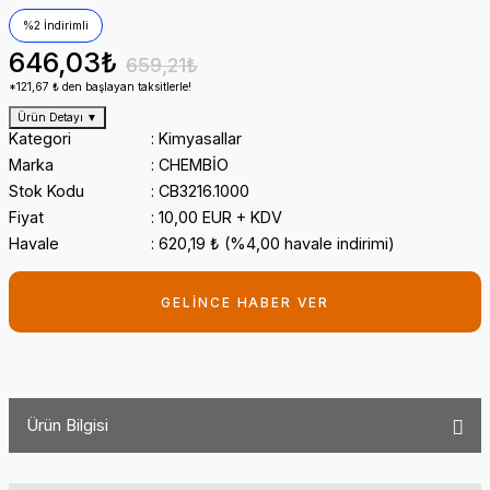
%2 İndirimli
646,03₺
659,21₺
*121,67 ₺ den başlayan taksitlerle!
Ürün Detayı
▼
Kategori
Kimyasallar
Marka
CHEMBİO
Stok Kodu
CB3216.1000
Fiyat
10,00 EUR + KDV
Havale
620,19 ₺ (%4,00 havale indirimi)
GELİNCE HABER VER
Ürün Bilgisi