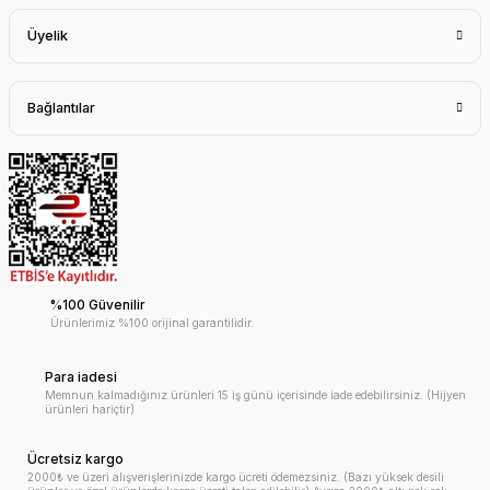
Üyelik
Bağlantılar
%100 Güvenilir
Ürünlerimiz %100 orijinal garantilidir.
Para iadesi
Memnun kalmadığınız ürünleri 15 iş günü içerisinde iade edebilirsiniz. (Hijyen
ürünleri hariçtir)
Ücretsiz kargo
2000₺ ve üzeri alışverişlerinizde kargo ücreti ödemezsiniz. (Bazı yüksek desili