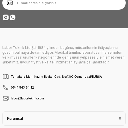
Ürün fiyatı diğer sitelerden daha pahalı.
Deneyimini Paylaş
Bu ürüne benzer farklı alternatifler olmalı.
Labor Teknik Ltd.Şti. 1984 yılından bugüne, müşterilerinin ihtiyaçlarına
Gönder
çözüm bulmaya devam ediyor. Medikal ürünler, laboratuvar malzemeleri
ve kimyasal ürünler kategorilerinde geniş ürün yelpazesiyle hizmet veren
şirketimiz, uygun fiyat ve kaliteli hizmet anlayışıyla çalışmaktadır.
Tahtakale Mah. Kazım Baykal Cad. No:13/C Osmangazi/BURSA
0541 543 64 12
labor@laborteknik.com
Kurumsal