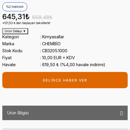
%2 İndirimli
645,31₺
658,48₺
*121,53 ₺ den başlayan taksitlerle!
Ürün Detayı
▼
Kategori
Kimyasallar
Marka
CHEMBİO
Stok Kodu
CB3205.1000
Fiyat
10,00 EUR + KDV
Havale
619,50 ₺ (%4,00 havale indirimi)
GELİNCE HABER VER
Ürün Bilgisi