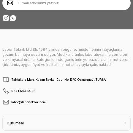
Ürün fiyatı diğer sitelerden daha pahalı.
Deneyimini Paylaş
Bu ürüne benzer farklı alternatifler olmalı.
Labor Teknik Ltd.Şti. 1984 yılından bugüne, müşterilerinin ihtiyaçlarına
Gönder
çözüm bulmaya devam ediyor. Medikal ürünler, laboratuvar malzemeleri
ve kimyasal ürünler kategorilerinde geniş ürün yelpazesiyle hizmet veren
şirketimiz, uygun fiyat ve kaliteli hizmet anlayışıyla çalışmaktadır.
Tahtakale Mah. Kazım Baykal Cad. No:13/C Osmangazi/BURSA
0541 543 64 12
labor@laborteknik.com
Kurumsal