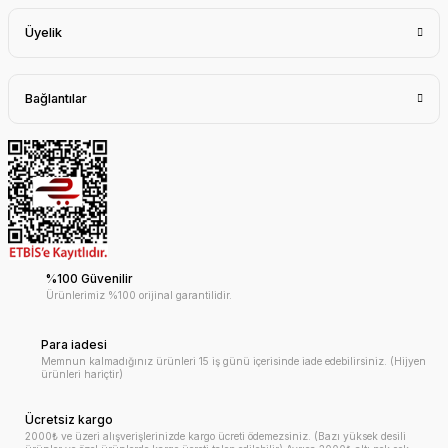
Üyelik
Bağlantılar
%100 Güvenilir
Ürünlerimiz %100 orijinal garantilidir.
Para iadesi
Memnun kalmadığınız ürünleri 15 iş günü içerisinde iade edebilirsiniz. (Hijyen
ürünleri hariçtir)
Ücretsiz kargo
2000₺ ve üzeri alışverişlerinizde kargo ücreti ödemezsiniz. (Bazı yüksek desili