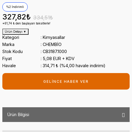
%2 İndirimli
327,82₺
334,51₺
*61,74 ₺ den başlayan taksitlerle!
Ürün Detayı
▼
Kategori
Kimyasallar
Marka
CHEMBİO
Stok Kodu
CB3187.1000
Fiyat
5,08 EUR + KDV
Havale
314,71 ₺ (%4,00 havale indirimi)
GELİNCE HABER VER
Ürün Bilgisi