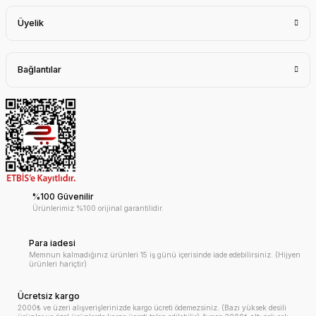
Üyelik
Bağlantılar
%100 Güvenilir
Ürünlerimiz %100 orijinal garantilidir.
Para iadesi
Memnun kalmadığınız ürünleri 15 iş günü içerisinde iade edebilirsiniz. (Hijyen
ürünleri hariçtir)
Ücretsiz kargo
2000₺ ve üzeri alışverişlerinizde kargo ücreti ödemezsiniz. (Bazı yüksek desili