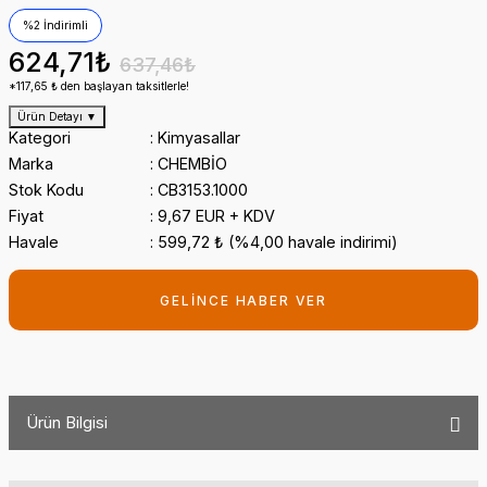
%2 İndirimli
624,71₺
637,46₺
*117,65 ₺ den başlayan taksitlerle!
Ürün Detayı
▼
Kategori
Kimyasallar
Marka
CHEMBİO
Stok Kodu
CB3153.1000
Fiyat
9,67 EUR + KDV
Havale
599,72 ₺ (%4,00 havale indirimi)
GELİNCE HABER VER
Ürün Bilgisi