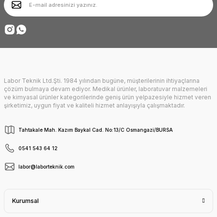
Ürün fiyatı diğer sitelerden daha pahalı.
Deneyimini Paylaş
Bu ürüne benzer farklı alternatifler olmalı.
Labor Teknik Ltd.Şti. 1984 yılından bugüne, müşterilerinin ihtiyaçlarına
Gönder
çözüm bulmaya devam ediyor. Medikal ürünler, laboratuvar malzemeleri
ve kimyasal ürünler kategorilerinde geniş ürün yelpazesiyle hizmet veren
şirketimiz, uygun fiyat ve kaliteli hizmet anlayışıyla çalışmaktadır.
Tahtakale Mah. Kazım Baykal Cad. No:13/C Osmangazi/BURSA
0541 543 64 12
labor@laborteknik.com
Kurumsal