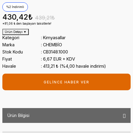
%2 İndirimli
430,42₺
439,21₺
*81,06 ₺ den başlayan taksitlerle!
Ürün Detayı
▼
Kategori
Kimyasallar
Marka
CHEMBİO
Stok Kodu
CB3148.1000
Fiyat
6,67 EUR + KDV
Havale
413,21 ₺ (%4,00 havale indirimi)
GELİNCE HABER VER
Ürün Bilgisi