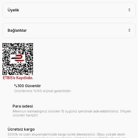
Üyelik
Bağlantılar
%100 Güvenilir
Ürünlerimiz %100 orijinal garantilidir.
Para iadesi
Memnun kalmadığınız ürünleri 15 iş günü içerisinde iade edebilirsiniz. (Hijyen
ürünleri hariçtir)
Ücretsiz kargo
2000₺ ve üzeri alışverişlerinizde kargo ücreti ödemezsiniz. (Bazı yüksek desili