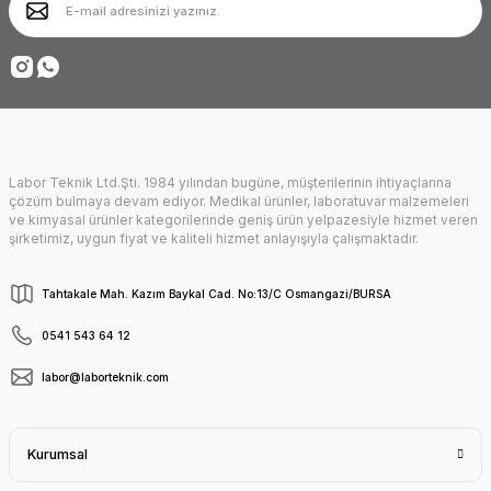
Ürün fiyatı diğer sitelerden daha pahalı.
Deneyimini Paylaş
Bu ürüne benzer farklı alternatifler olmalı.
Labor Teknik Ltd.Şti. 1984 yılından bugüne, müşterilerinin ihtiyaçlarına
Gönder
çözüm bulmaya devam ediyor. Medikal ürünler, laboratuvar malzemeleri
ve kimyasal ürünler kategorilerinde geniş ürün yelpazesiyle hizmet veren
şirketimiz, uygun fiyat ve kaliteli hizmet anlayışıyla çalışmaktadır.
Tahtakale Mah. Kazım Baykal Cad. No:13/C Osmangazi/BURSA
0541 543 64 12
labor@laborteknik.com
Kurumsal