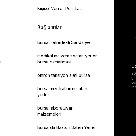
Kişisel Veriler Politikası
Bağlantılar
Bursa Tekerlekli Sandalye
medikal malzeme satan yerler
ş
bursa osmangazi
Üc
20
omron tansiyon aleti bursa
yü
ed
ib
bursa medikal ürün satan
yerler
bursa laboratuvar
malzemeleri
Bursa'da Baston Saten Yerler