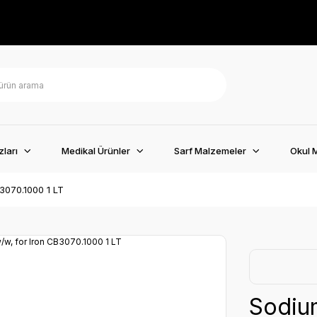
ları
Medikal Ürünler
Sarf Malzemeler
Okul 
3070.1000 1 LT
Sodiu