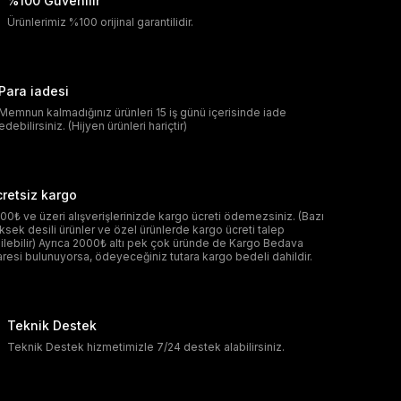
%100 Güvenilir
Ürünlerimiz %100 orijinal garantilidir.
Para iadesi
Memnun kalmadığınız ürünleri 15 iş günü içerisinde iade
edebilirsiniz. (Hijyen ürünleri hariçtir)
retsiz kargo
00₺ ve üzeri alışverişlerinizde kargo ücreti ödemezsiniz. (Bazı
ksek desili ürünler ve özel ürünlerde kargo ücreti talep
ilebilir) Ayrıca 2000₺ altı pek çok üründe de Kargo Bedava
aresi bulunuyorsa, ödeyeceğiniz tutara kargo bedeli dahildir.
Teknik Destek
Teknik Destek hizmetimizle 7/24 destek alabilirsiniz.