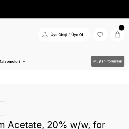
/
Üye Girişi
Üye Ol
Malzemeleri
Müşteri Yorumları
m Acetate, 20% w/w, for