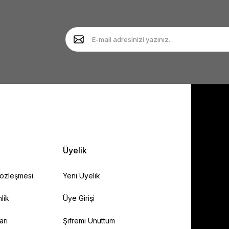
Yorum Yaz
Soru Sor
Gönder
Üyelik
Sözleşmesi
Yeni Üyelik
lik
Üye Girişi
ari
Şifremi Unuttum