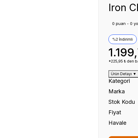
Iron C
0 puan - 0 y
%2 İndirimli
1.199
*225,95 ₺ den ba
Ürün Detayı
▼
Kategori
Marka
Stok Kodu
Fiyat
Havale