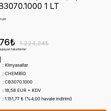
B3070.1000 1 LT
orum
,76₺
1.224,24₺
şlayan taksitlerle!
Kimyasallar
CHEMBİO
CB3070.1000
18,58 EUR + KDV
1.151,77 ₺ (%4,00 havale indirimi)