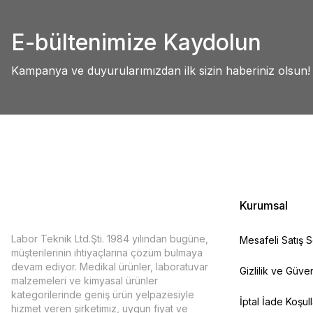
Abdullah AKALIN | 01/07/2025
Ürün resmi kalitesiz, bozuk veya görüntülenemiyor.
E-bültenimize Kaydolun
Ürün açıklamasında eksik bilgiler bulunuyor.
Deneyimini Paylaş
Ürün bilgilerinde hatalar bulunuyor.
Kampanya ve duyurularımızdan ilk sizin haberiniz olsun!
Ürün fiyatı diğer sitelerden daha pahalı.
Bu ürüne benzer farklı alternatifler olmalı.
Kurumsal
Labor Teknik Ltd.Şti. 1984 yılından bugüne,
Mesafeli Satış 
müşterilerinin ihtiyaçlarına çözüm bulmaya
devam ediyor. Medikal ürünler, laboratuvar
Gizlilik ve Güven
malzemeleri ve kimyasal ürünler
kategorilerinde geniş ürün yelpazesiyle
İptal İade Koşull
hizmet veren şirketimiz, uygun fiyat ve