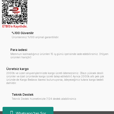
%100 Güvenilir
Ürünlerimiz %100 orijinal garantilidir.
Para iadesi
Memnun kalmadığınız ürünleri 15 iş günü içerisinde iade edebilirsiniz. (Hijyen
ürünleri hariçtir)
Ücretsiz kargo
2000₺ ve üzeri alışverişlerinizde kargo ücreti ödemezsiniz. (Bazı yüksek desili
ürünler ve özel ürünlerde kargo ücreti talep edilebilir) Ayrıca 2000₺ altı pek çok
üründe de Kargo Bedava ibaresi bulunuyorsa, ödeyeceğiniz tutara kargo bedeli
dahildir.
Teknik Destek
Teknik Destek hizmetimizle 7/24 destek alabilirsiniz.
Whatsapp'tan Sor