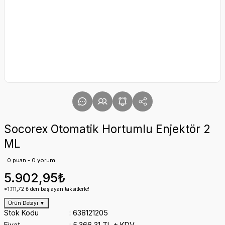
Socorex Otomatik Hortumlu Enjektör 2
ML
0 puan - 0 yorum
5.902,95₺
*1.111,72 ₺ den başlayan taksitlerle!
Ürün Detayı
▼
Stok Kodu
638121205
Fiyat
5.366,31 TL + KDV