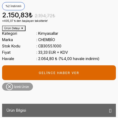
%2 İndirimli
2.150,83₺
2.194,72₺
*405,07 ₺ den başlayan taksitlerle!
Ürün Detayı
▼
Kategori
Kimyasallar
Marka
CHEMBİO
Stok Kodu
CB3055.1000
Fiyat
33,33 EUR + KDV
Havale
2.064,80 ₺ (%4,00 havale indirimi)
GELİNCE HABER VER
İzinli Ürün
Ürün Bilgisi