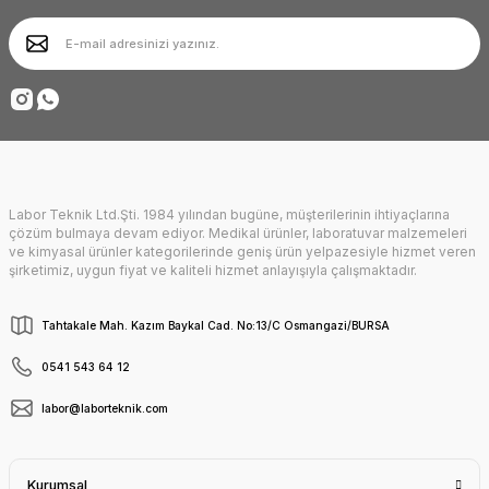
Ürün bilgilerinde hatalar bulunuyor.
Ürün fiyatı diğer sitelerden daha pahalı.
Deneyimini Paylaş
Bu ürüne benzer farklı alternatifler olmalı.
Labor Teknik Ltd.Şti. 1984 yılından bugüne, müşterilerinin ihtiyaçlarına
Gönder
çözüm bulmaya devam ediyor. Medikal ürünler, laboratuvar malzemeleri
ve kimyasal ürünler kategorilerinde geniş ürün yelpazesiyle hizmet veren
şirketimiz, uygun fiyat ve kaliteli hizmet anlayışıyla çalışmaktadır.
Tahtakale Mah. Kazım Baykal Cad. No:13/C Osmangazi/BURSA
0541 543 64 12
labor@laborteknik.com
Kurumsal