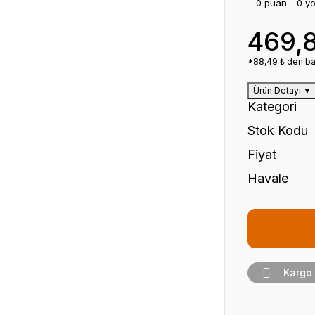
0 puan - 0 y
469,
*88,49 ₺ den baş
Ürün Detayı
▼
Kategori
Stok Kodu
Fiyat
Havale
Kargo