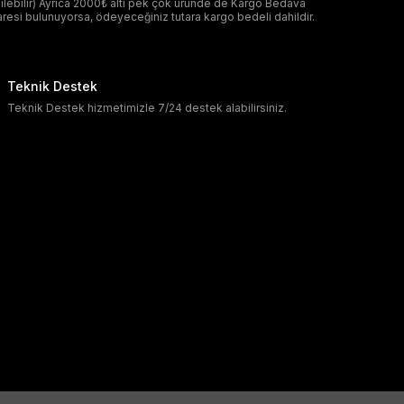
ilebilir) Ayrıca 2000₺ altı pek çok üründe de Kargo Bedava
aresi bulunuyorsa, ödeyeceğiniz tutara kargo bedeli dahildir.
Teknik Destek
Teknik Destek hizmetimizle 7/24 destek alabilirsiniz.