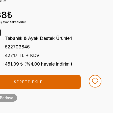
orum
88₺
layan taksitlerle!
Tabanlık & Ayak Destek Ürünleri
622703846
427,17 TL + KDV
451,09 ₺ (%4,00 havale indirimi)
SEPETE EKLE
 Bedava