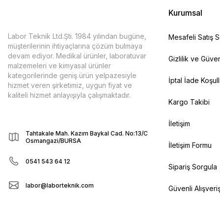
Kurumsal
Labor Teknik Ltd.Şti. 1984 yılından bugüne,
Mesafeli Satış 
müşterilerinin ihtiyaçlarına çözüm bulmaya
devam ediyor. Medikal ürünler, laboratuvar
Gizlilik ve Güven
malzemeleri ve kimyasal ürünler
kategorilerinde geniş ürün yelpazesiyle
İptal İade Koşull
hizmet veren şirketimiz, uygun fiyat ve
kaliteli hizmet anlayışıyla çalışmaktadır.
Kargo Takibi
İletişim
Tahtakale Mah. Kazım Baykal Cad. No:13/C
Osmangazi/BURSA
İletişim Formu
0541 543 64 12
Sipariş Sorgula
labor@laborteknik.com
Güvenli Alışveri