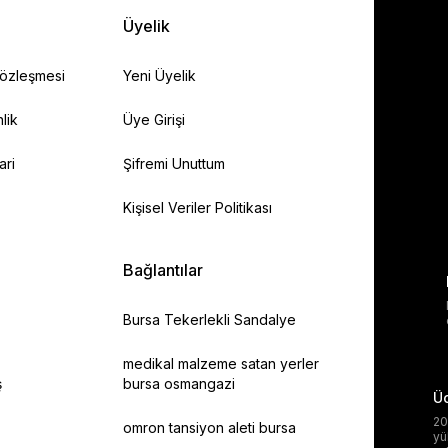
Gönder
Üyelik
Sözleşmesi
Yeni Üyelik
lik
Üye Girişi
ari
Şifremi Unuttum
Kişisel Veriler Politikası
Bağlantılar
Bursa Tekerlekli Sandalye
medikal malzeme satan yerler
ş
bursa osmangazi
Üc
20
omron tansiyon aleti bursa
yü