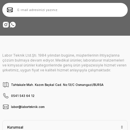
Ürün bilgilerinde hatalar bulunuyor.
Ürün fiyatı diğer sitelerden daha pahalı.
Deneyimini Paylaş
Bu ürüne benzer farklı alternatifler olmalı.
Labor Teknik Ltd.Şti. 1984 yılından bugüne, müşterilerinin ihtiyaçlarına
Gönder
çözüm bulmaya devam ediyor. Medikal ürünler, laboratuvar malzemeleri
ve kimyasal ürünler kategorilerinde geniş ürün yelpazesiyle hizmet veren
şirketimiz, uygun fiyat ve kaliteli hizmet anlayışıyla çalışmaktadır.
Tahtakale Mah. Kazım Baykal Cad. No:13/C Osmangazi/BURSA
0541 543 64 12
labor@laborteknik.com
Kurumsal