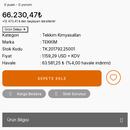
0 puan - 0 yorum
66.230,47₺
*12.473,41 ₺ den başlayan taksitlerle!
Ürün Detayı
▼
Kategori
Tekkim Kimyasalları
Marka
TEKKİM
Stok Kodu
TK.201792.25001
Fiyat
1.159,29 USD + KDV
Havale
63.581,25 ₺ (%4,00 havale indirimi)
SEPETE EKLE
Kargo Bedava
Stok Sorunuz
Ürün Bilgisi