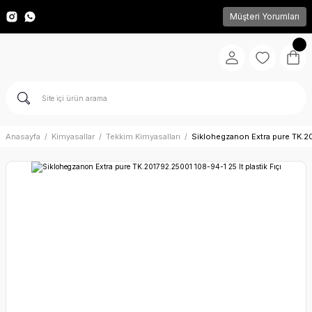
Müşteri Yorumları
Anasayfa
Kimyasallar
Tekkim Kimyasalları
Siklohegzanon Extra pure TK.20