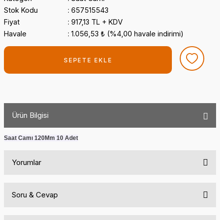
Stok Kodu
657515543
Fiyat
917,13 TL + KDV
Havale
1.056,53 ₺ (%4,00 havale indirimi)
SEPETE EKLE
Ürün Bilgisi
Saat Camı 120Mm 10 Adet
Yorumlar
Soru & Cevap
Bu ürüne ilk yorumu siz yapın!