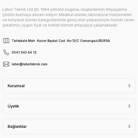
Labor Teknik Ltd.Şti. 1984 yılından bugüne, müşterilerinin ihtiyaçlarına
Gönder
çözüm bulmaya devam ediyor. Medikal ürünler, laboratuvar malzemeleri
ve kimyasal ürünler kategorilerinde geniş ürün yelpazesiyle hizmet veren
şirketimiz, uygun fiyat ve kaliteli hizmet anlayışıyla çalışmaktadır.
Tahtakale Mah. Kazım Baykal Cad. No:13/C Osmangazi/BURSA
0541 543 64 12
labor@laborteknik.com
Kurumsal
Üyelik
Bağlantılar