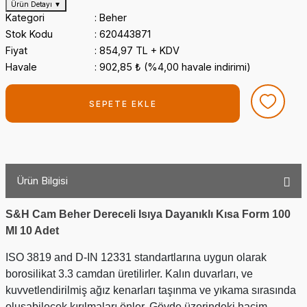
Ürün Detayı
▼
Kategori
Beher
Stok Kodu
620443871
Fiyat
854,97 TL + KDV
Havale
902,85 ₺ (%4,00 havale indirimi)
SEPETE EKLE
Ürün Bilgisi
S&H Cam Beher Dereceli Isıya Dayanıklı Kısa Form 100
Ml 10 Adet
ISO 3819 and D-IN 12331 standartlarına uygun olarak
borosilikat 3.3 camdan üretilirler. Kalın duvarları, ve
kuvvetlendirilmiş ağız kenarları taşınma ve yıkama sırasında
oluşabilecek kırılmaları önler. Gövde üzerindeki hacim