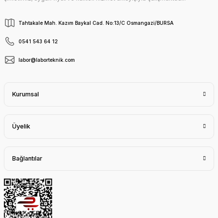
Tahtakale Mah. Kazım Baykal Cad. No:13/C Osmangazi/BURSA
0541 543 64 12
labor@laborteknik.com
Kurumsal
Üyelik
Bağlantılar