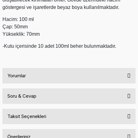
göstergesi ve işaretlerde beyaz boya kullanılmaktadır.
Hacim: 100 ml
Çap: 50mm
Yükseklik: 70mm
-Kutu içerisinde 10 adet 100ml beher bulunmaktadır.
Yorumlar
Soru & Cevap
Bu ürüne ilk yorumu siz yapın!
Taksit Seçenekleri
Yorum Yaz
Ürün hakkında henüz soru sorulmamış.
Önerileriniz