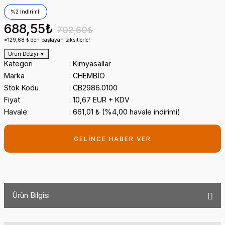
%2 İndirimli
688,55₺
702,60₺
*129,68 ₺ den başlayan taksitlerle!
Ürün Detayı
▼
Kategori
Kimyasallar
Marka
CHEMBİO
Stok Kodu
CB2986.0100
Fiyat
10,67 EUR + KDV
Havale
661,01 ₺ (%4,00 havale indirimi)
GELİNCE HABER VER
Ürün Bilgisi