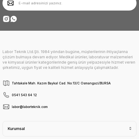
Ürün fiyatı diğer sitelerden daha pahalı.
Deneyimini Paylaş
Bu ürüne benzer farklı alternatifler olmalı.
Labor Teknik Ltd.Şti. 1984 yılından bugüne, müşterilerinin ihtiyaçlarına
Gönder
çözüm bulmaya devam ediyor. Medikal ürünler, laboratuvar malzemeleri
ve kimyasal ürünler kategorilerinde geniş ürün yelpazesiyle hizmet veren
şirketimiz, uygun fiyat ve kaliteli hizmet anlayışıyla çalışmaktadır.
Tahtakale Mah. Kazım Baykal Cad. No:13/C Osmangazi/BURSA
0541 543 64 12
labor@laborteknik.com
Kurumsal