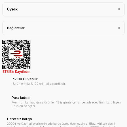
Üyelik
Bağlantılar
%100 Güvenilir
Ürünlerimiz %100 orijinal garantilidir.
Para iadesi
Memnun kalmadığınız ürünleri 15 iş günü içerisinde iade edebilirsiniz. (Hijyen
ürünleri hariçtir)
Ücretsiz kargo
2000₺ ve üzeri alışverişlerinizde kargo ücreti ödemezsiniz. (Bazı yüksek desili