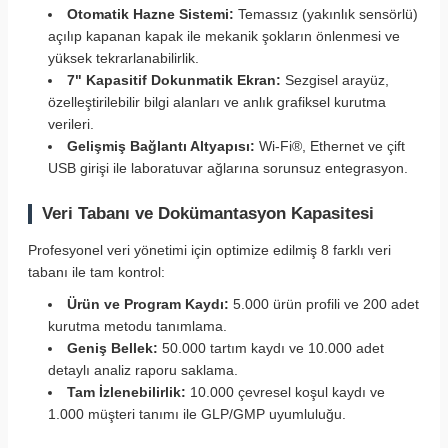
Otomatik Hazne Sistemi:
Temassız (yakınlık sensörlü)
açılıp kapanan kapak ile mekanik şokların önlenmesi ve
yüksek tekrarlanabilirlik.
7" Kapasitif Dokunmatik Ekran:
Sezgisel arayüz,
özelleştirilebilir bilgi alanları ve anlık grafiksel kurutma
verileri.
Gelişmiş Bağlantı Altyapısı:
Wi-Fi®, Ethernet ve çift
USB girişi ile laboratuvar ağlarına sorunsuz entegrasyon.
Veri Tabanı ve Dokümantasyon Kapasitesi
Profesyonel veri yönetimi için optimize edilmiş 8 farklı veri
tabanı ile tam kontrol:
Ürün ve Program Kaydı:
5.000 ürün profili ve 200 adet
kurutma metodu tanımlama.
Geniş Bellek:
50.000 tartım kaydı ve 10.000 adet
detaylı analiz raporu saklama.
Tam İzlenebilirlik:
10.000 çevresel koşul kaydı ve
1.000 müşteri tanımı ile GLP/GMP uyumluluğu.