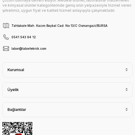
çözüm bulmaya devam ediyor. Medikal ürünler, laboratuvar malzemeleri
ve kimyasal ürünler kategorilerinde geniş ürün yelpazesiyle hizmet veren
şirketimiz, uygun fiyat ve kaliteli hizmet anlayışıyla çalışmaktadır.
Tahtakale Mah. Kazım Baykal Cad. No:13/C Osmangazi/BURSA
0541 543 64 12
labor@laborteknik.com
Kurumsal
Üyelik
Bağlantılar