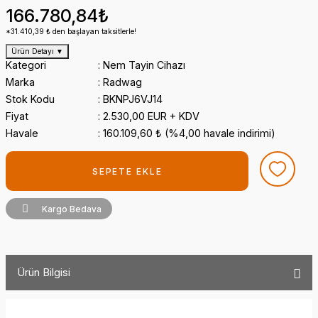
166.780,84₺
*31.410,39 ₺ den başlayan taksitlerle!
Ürün Detayı
▼
Kategori
Nem Tayin Cihazı
Marka
Radwag
Stok Kodu
BKNPJ6VJ14
Fiyat
2.530,00 EUR + KDV
Havale
160.109,60 ₺ (%4,00 havale indirimi)
SEPETE EKLE
Kargo Bedava
Ürün Bilgisi