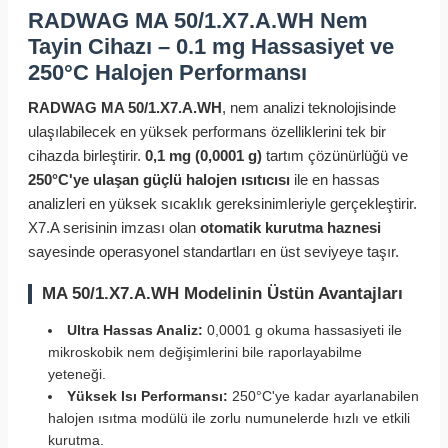
RADWAG MA 50/1.X7.A.WH Nem
Tayin Cihazı – 0.1 mg Hassasiyet ve
250°C Halojen Performansı
RADWAG MA 50/1.X7.A.WH
, nem analizi teknolojisinde
ulaşılabilecek en yüksek performans özelliklerini tek bir
cihazda birleştirir.
0,1 mg (0,0001 g)
tartım çözünürlüğü ve
250°C'ye ulaşan güçlü halojen ısıtıcısı
ile en hassas
analizleri en yüksek sıcaklık gereksinimleriyle gerçekleştirir.
X7.A serisinin imzası olan
otomatik kurutma haznesi
sayesinde operasyonel standartları en üst seviyeye taşır.
MA 50/1.X7.A.WH Modelinin Üstün Avantajları
Ultra Hassas Analiz:
0,0001 g okuma hassasiyeti ile
mikroskobik nem değişimlerini bile raporlayabilme
yeteneği.
Yüksek Isı Performansı:
250°C'ye kadar ayarlanabilen
halojen ısıtma modülü ile zorlu numunelerde hızlı ve etkili
kurutma.