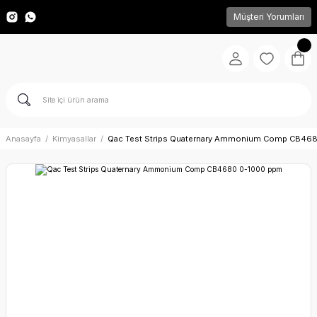
Müşteri Yorumları
Anasayfa
Kimyasallar
Qac Test Strips Quaternary Ammonium Comp CB46