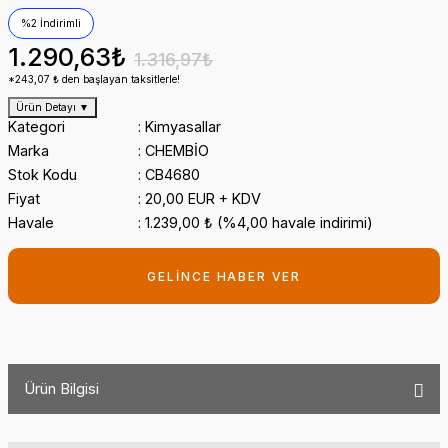
%2 İndirimli
1.290,63₺
1.316,97₺
*243,07 ₺ den başlayan taksitlerle!
Ürün Detayı
▼
Kategori
Kimyasallar
Marka
CHEMBİO
Stok Kodu
CB4680
Fiyat
20,00 EUR + KDV
Havale
1.239,00 ₺ (%4,00 havale indirimi)
GELİNCE HABER VER
Ürün Bilgisi