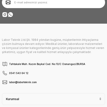
Ürün fiyatı diğer sitelerden daha pahalı.
Deneyimini Paylaş
Bu ürüne benzer farklı alternatifler olmalı.
Labor Teknik Ltd.Şti. 1984 yılından bugüne, müşterilerinin ihtiyaçlarına
Gönder
çözüm bulmaya devam ediyor. Medikal ürünler, laboratuvar malzemeleri
ve kimyasal ürünler kategorilerinde geniş ürün yelpazesiyle hizmet veren
şirketimiz, uygun fiyat ve kaliteli hizmet anlayışıyla çalışmaktadır.
Tahtakale Mah. Kazım Baykal Cad. No:13/C Osmangazi/BURSA
0541 543 64 12
labor@laborteknik.com
Kurumsal