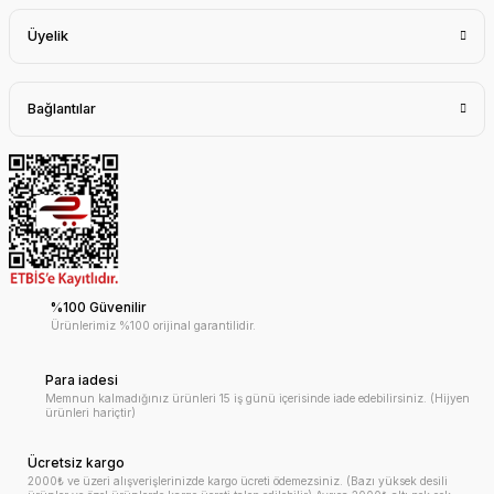
Üyelik
Bağlantılar
%100 Güvenilir
Ürünlerimiz %100 orijinal garantilidir.
Para iadesi
Memnun kalmadığınız ürünleri 15 iş günü içerisinde iade edebilirsiniz. (Hijyen
ürünleri hariçtir)
Ücretsiz kargo
2000₺ ve üzeri alışverişlerinizde kargo ücreti ödemezsiniz. (Bazı yüksek desili