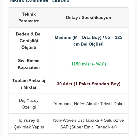
Teknik Özellikler Tablosu
Teknik
Detay / Spesifikasyon
Parametre
Beden & Bel
Medium (M - Orta Boy) / 85 – 125
Genişliği
cm Bel Ölçüsü
Ölçüsü
Sıvı Emme
1150 ml (+/- %10)
Kapasitesi
Toplam Ambalaj
30 Adet (1 Paket Standart Boy)
/ Miktar
Dış Yüzey
Yumuşak, Nefes Alabilir Tekstil Doku
Özelliği
İç Yüzey &
Non-Woven Üst Tabaka + Selüloz ve
Çekirdek Yapısı
SAP (Süper Emici Tanecikler)