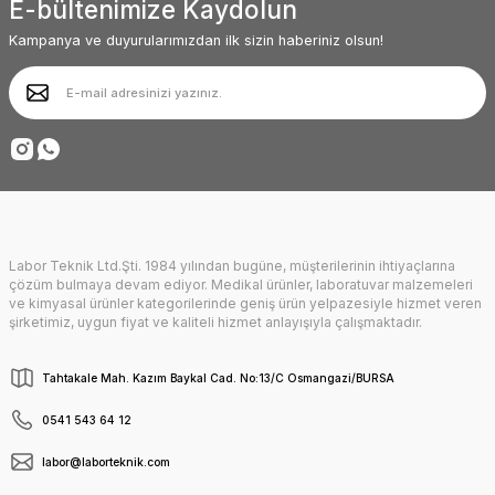
E-bültenimize Kaydolun
Ürün bilgilerinde hatalar bulunuyor.
Ürün fiyatı diğer sitelerden daha pahalı.
Kampanya ve duyurularımızdan ilk sizin haberiniz olsun!
Deneyimini Paylaş
Bu ürüne benzer farklı alternatifler olmalı.
Gönder
Labor Teknik Ltd.Şti. 1984 yılından bugüne, müşterilerinin ihtiyaçlarına
çözüm bulmaya devam ediyor. Medikal ürünler, laboratuvar malzemeleri
ve kimyasal ürünler kategorilerinde geniş ürün yelpazesiyle hizmet veren
şirketimiz, uygun fiyat ve kaliteli hizmet anlayışıyla çalışmaktadır.
Tahtakale Mah. Kazım Baykal Cad. No:13/C Osmangazi/BURSA
0541 543 64 12
labor@laborteknik.com