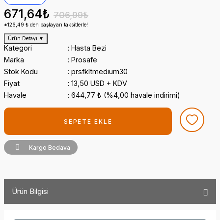
671,64₺
706,99₺
*126,49 ₺ den başlayan taksitlerle!
Ürün Detayı
▼
Kategori
Hasta Bezi
Marka
Prosafe
Stok Kodu
prsfkltmedium30
Fiyat
13,50 USD + KDV
Havale
644,77 ₺ (%4,00 havale indirimi)
SEPETE EKLE
Kargo Bedava
Ürün Bilgisi