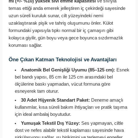
ml (+/- %10) yüksek sıvı emme kapasitesi
ve sıvıyla
temas ettiği anda emerek jelleştiren iç çekirdeği sayesinde
uzun süreli kuruluk sunar, cilt yüzeyindeki nemi
uzaklaştırarak pişik ve tahriş oluşumunu önler. Külot
formundaki yapısıyla tıpkı normal bir iç çamaşırı gibi
kolayca giyilir, gün boyu veya gece boyunca sızdırmazlık
koruması sağlar.
Öne Çıkan Katman Teknolojisi ve Avantajları
Anatomik Bel Genişliği Uyumu (85–125 cm):
Esnek
bel bandı yapısı, 85 cm ile 125 cm arasındaki bel
ölçülerine baskı yapmadan, vücut formuna göre
esneyerek tam oturur.
30 Adet Hijyenik Standart Paket:
Deneme amaçlı
kullanımlar, kısa süreli bakım ihtiyaçları ve pratik taşıma
için ideal ambalaj boyutudur.
Yumuşak Tekstil Dış Yüzey:
Ses yapmayan, ciltle
dost ve nefes alabilir tekstil kaplaması sayesinde hava
sirkülasyonu sağlar, ısı birikimini ve terlemeyi engeller.