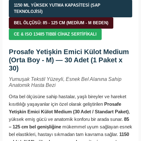
1150 ML YÜKSEK YUTMA KAPASITESI (SAP
TEKNOLOJISI)
BEL ÖLÇÜSÜ: 85 - 125 CM (MEDIUM - M BEDEN)
CE & ISO 13485 TIBBI CIHAZ SERTIFIKALI
Prosafe Yetişkin Emici Külot Medium
(Orta Boy - M) — 30 Adet (1 Paket x
30)
Yumuşak Tekstil Yüzeyli, Esnek Bel Alanına Sahip
Anatomik Hasta Bezi
Orta bel ölçüsüne sahip hastalar, yaşlı bireyler ve hareket
kısıtlılığı yaşayanlar için özel olarak geliştirilen
Prosafe
Yetişkin Emici Külot Medium (30 Adet / Standart Paket)
,
yüksek emiş gücü ve anatomik konforu bir arada sunar.
85
– 125 cm bel genişliğine
mükemmel uyum sağlayan esnek
bel elastikleri, hastayı sıkmadan tam kavrama sağlar.
1150