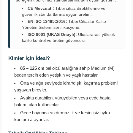
süreçleri tıbbi cihaz standartlarına tam uyum gösterir:
CE Mevzuatı:
Tıbbi cihaz direktiflerine ve
güvenlik standartlarına uygun üretim.
EN ISO 13485:2016:
Tıbbi Cihazlar Kalite
Yönetim Sistemi sertifikasyonu.
ISO 9001 (UKAS Onaylı):
Uluslararası yüksek
kalite kontrol ve üretim güvencesi.
Kimler İçin İdeal?
85 – 125 cm
bel ölçü aralığına sahip Medium (M)
beden tercih eden yetişkin ve yaşlı hastalar.
Orta ve ağır seviyede idrar/dışkı kaçırma problemi
yaşayan bireyler.
Ayakta durabilen, yürüyebilen veya evde hasta
bakımı alan kullanıcılar.
Gece boyunca sızdırmazlık ve kesintisiz uyku
konforu arayanlar.