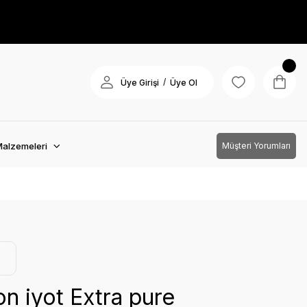
/
Üye Girişi
Üye Ol
Malzemeleri
Müşteri Yorumları
n iyot Extra pure