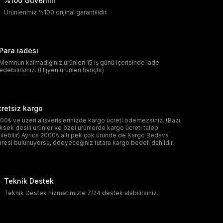
%100 Güvenilir
Ürünlerimiz %100 orijinal garantilidir.
Para iadesi
Memnun kalmadığınız ürünleri 15 iş günü içerisinde iade
edebilirsiniz. (Hijyen ürünleri hariçtir)
retsiz kargo
00₺ ve üzeri alışverişlerinizde kargo ücreti ödemezsiniz. (Bazı
ksek desili ürünler ve özel ürünlerde kargo ücreti talep
ilebilir) Ayrıca 2000₺ altı pek çok üründe de Kargo Bedava
aresi bulunuyorsa, ödeyeceğiniz tutara kargo bedeli dahildir.
Teknik Destek
Teknik Destek hizmetimizle 7/24 destek alabilirsiniz.