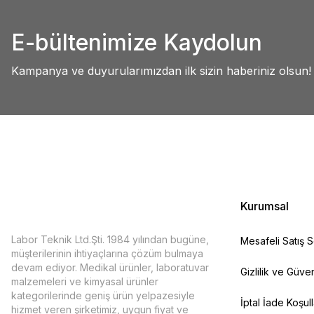
Abdullah AKALIN | 01/07/2025
Ürün resmi kalitesiz, bozuk veya görüntülenemiyor.
E-bültenimize Kaydolun
Ürün açıklamasında eksik bilgiler bulunuyor.
Deneyimini Paylaş
Ürün bilgilerinde hatalar bulunuyor.
Kampanya ve duyurularımızdan ilk sizin haberiniz olsun!
Ürün fiyatı diğer sitelerden daha pahalı.
Bu ürüne benzer farklı alternatifler olmalı.
Kurumsal
Labor Teknik Ltd.Şti. 1984 yılından bugüne,
Mesafeli Satış 
müşterilerinin ihtiyaçlarına çözüm bulmaya
devam ediyor. Medikal ürünler, laboratuvar
Gizlilik ve Güven
malzemeleri ve kimyasal ürünler
kategorilerinde geniş ürün yelpazesiyle
İptal İade Koşull
hizmet veren şirketimiz, uygun fiyat ve