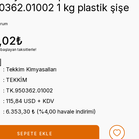
362.01002 1 kg plastik şişe
orum
,02₺
başlayan taksitlerle!
Tekkim Kimyasalları
TEKKİM
TK.950362.01002
115,84 USD + KDV
6.353,30 ₺ (%4,00 havale indirimi)
SEPETE EKLE