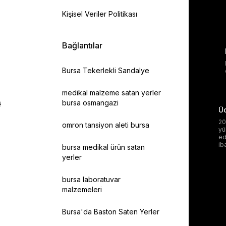
Kişisel Veriler Politikası
Bağlantılar
Bursa Tekerlekli Sandalye
medikal malzeme satan yerler
ş
bursa osmangazi
Üc
20
omron tansiyon aleti bursa
yü
ed
ib
bursa medikal ürün satan
yerler
bursa laboratuvar
malzemeleri
Bursa'da Baston Saten Yerler