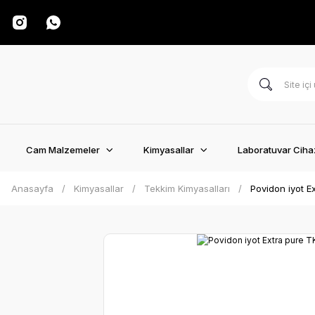
Cam Malzemeler
Kimyasallar
Laboratuvar Cihaz
Anasayfa
Kimyasallar
Tekkim Kimyasalları
Povidon iyot E