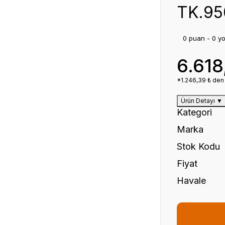
TK.950
0 puan - 0 y
6.618
*1.246,39 ₺ den 
Ürün Detayı
▼
Kategori
Marka
Stok Kodu
Fiyat
Havale