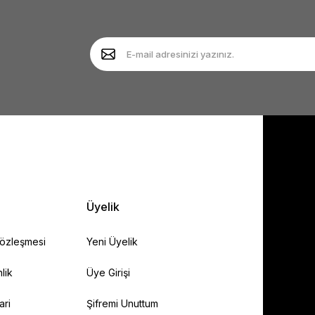
Yorum Yaz
Soru Sor
Gönder
Üyelik
Sözleşmesi
Yeni Üyelik
lik
Üye Girişi
ari
Şifremi Unuttum