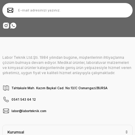
Ürün bilgilerinde hatalar bulunuyor.
Ürün fiyatı diğer sitelerden daha pahalı.
Deneyimini Paylaş
Bu ürüne benzer farklı alternatifler olmalı.
Labor Teknik Ltd.Şti. 1984 yılından bugüne, müşterilerinin ihtiyaçlarına
Gönder
çözüm bulmaya devam ediyor. Medikal ürünler, laboratuvar malzemeleri
ve kimyasal ürünler kategorilerinde geniş ürün yelpazesiyle hizmet veren
şirketimiz, uygun fiyat ve kaliteli hizmet anlayışıyla çalışmaktadır.
Tahtakale Mah. Kazım Baykal Cad. No:13/C Osmangazi/BURSA
0541 543 64 12
labor@laborteknik.com
Kurumsal