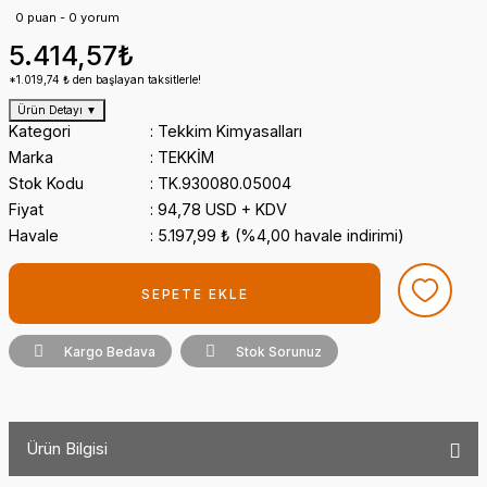
0 puan - 0 yorum
5.414,57₺
*1.019,74 ₺ den başlayan taksitlerle!
Ürün Detayı
▼
Kategori
Tekkim Kimyasalları
Marka
TEKKİM
Stok Kodu
TK.930080.05004
Fiyat
94,78 USD + KDV
Havale
5.197,99 ₺ (%4,00 havale indirimi)
SEPETE EKLE
Kargo Bedava
Stok Sorunuz
Ürün Bilgisi