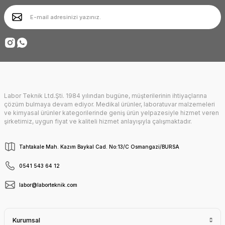
Ürün bilgilerinde hatalar bulunuyor.
Ürün fiyatı diğer sitelerden daha pahalı.
Deneyimini Paylaş
Bu ürüne benzer farklı alternatifler olmalı.
Labor Teknik Ltd.Şti. 1984 yılından bugüne, müşterilerinin ihtiyaçlarına
Gönder
çözüm bulmaya devam ediyor. Medikal ürünler, laboratuvar malzemeleri
ve kimyasal ürünler kategorilerinde geniş ürün yelpazesiyle hizmet veren
şirketimiz, uygun fiyat ve kaliteli hizmet anlayışıyla çalışmaktadır.
Tahtakale Mah. Kazım Baykal Cad. No:13/C Osmangazi/BURSA
0541 543 64 12
labor@laborteknik.com
Kurumsal