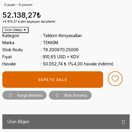
0 puan - 0 yorum
52.138,27₺
*9.819,37 ₺ den başlayan taksitlerle!
Ürün Detayı
▼
Kategori
Tekkim Kimyasalları
Marka
TEKKİM
Stok Kodu
TK.200970.25006
Fiyat
910,65 USD + KDV
Havale
50.052,74 ₺ (%4,00 havale indirimi)
SEPETE EKLE
Kargo Bedava
Stok Sorunuz
Ürün Bilgisi