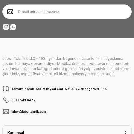
Ürün bilgilerinde hatalar bulunuyor.
Ürün fiyatı diğer sitelerden daha pahalı.
Deneyimini Paylaş
Bu ürüne benzer farklı alternatifler olmalı.
Labor Teknik Ltd.Şti. 1984 yılından bugüne, müşterilerinin ihtiyaçlarına
Gönder
çözüm bulmaya devam ediyor. Medikal ürünler, laboratuvar malzemeleri
ve kimyasal ürünler kategorilerinde geniş ürün yelpazesiyle hizmet veren
şirketimiz, uygun fiyat ve kaliteli hizmet anlayışıyla çalışmaktadır.
Tahtakale Mah. Kazım Baykal Cad. No:13/C Osmangazi/BURSA
0541 543 64 12
labor@laborteknik.com
Kurumsal