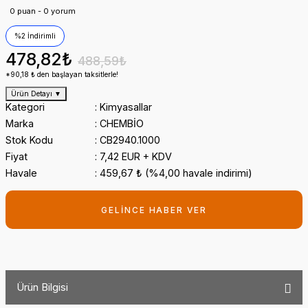
0 puan - 0 yorum
%2 İndirimli
478,82₺
488,59₺
*90,18 ₺ den başlayan taksitlerle!
Ürün Detayı
▼
Kategori
Kimyasallar
Marka
CHEMBİO
Stok Kodu
CB2940.1000
Fiyat
7,42 EUR + KDV
Havale
459,67 ₺ (%4,00 havale indirimi)
GELİNCE HABER VER
Ürün Bilgisi