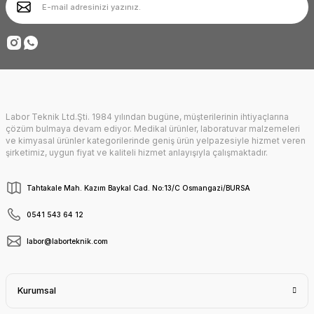
Ürün fiyatı diğer sitelerden daha pahalı.
Deneyimini Paylaş
Bu ürüne benzer farklı alternatifler olmalı.
Labor Teknik Ltd.Şti. 1984 yılından bugüne, müşterilerinin ihtiyaçlarına
Gönder
çözüm bulmaya devam ediyor. Medikal ürünler, laboratuvar malzemeleri
ve kimyasal ürünler kategorilerinde geniş ürün yelpazesiyle hizmet veren
şirketimiz, uygun fiyat ve kaliteli hizmet anlayışıyla çalışmaktadır.
Tahtakale Mah. Kazım Baykal Cad. No:13/C Osmangazi/BURSA
0541 543 64 12
labor@laborteknik.com
Kurumsal