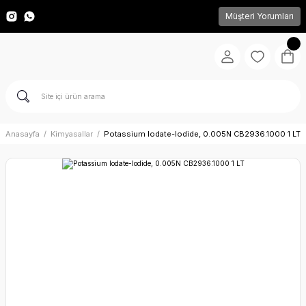
Müşteri Yorumları
Anasayfa
Kimyasallar
Potassium Iodate-Iodide, 0.005N CB2936.1000 1 LT