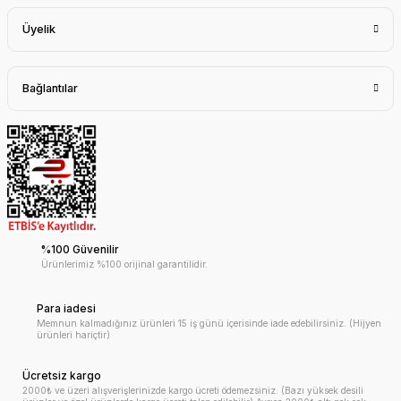
Üyelik
Bağlantılar
%100 Güvenilir
Ürünlerimiz %100 orijinal garantilidir.
Para iadesi
Memnun kalmadığınız ürünleri 15 iş günü içerisinde iade edebilirsiniz. (Hijyen
ürünleri hariçtir)
Ücretsiz kargo
2000₺ ve üzeri alışverişlerinizde kargo ücreti ödemezsiniz. (Bazı yüksek desili