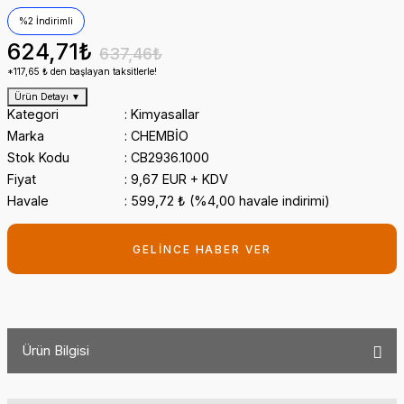
%2 İndirimli
624,71₺
637,46₺
*117,65 ₺ den başlayan taksitlerle!
Ürün Detayı
▼
Kategori
Kimyasallar
Marka
CHEMBİO
Stok Kodu
CB2936.1000
Fiyat
9,67 EUR + KDV
Havale
599,72 ₺ (%4,00 havale indirimi)
GELİNCE HABER VER
Ürün Bilgisi