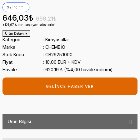
%2 İndirimli
646,03₺
659,21₺
*121,67 ₺ den başlayan taksitlerle!
Ürün Detayı
▼
Kategori
Kimyasallar
Marka
CHEMBİO
Stok Kodu
CB2925.1000
Fiyat
10,00 EUR + KDV
Havale
620,19 ₺ (%4,00 havale indirimi)
GELİNCE HABER VER
Ürün Bilgisi