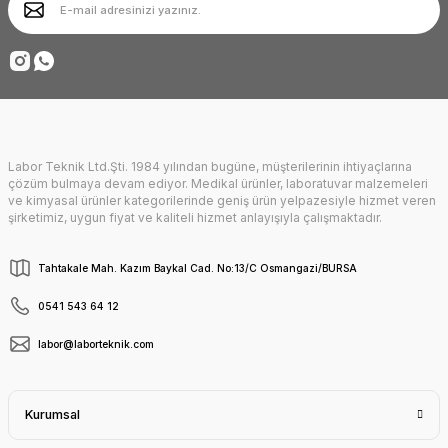
Ürün fiyatı diğer sitelerden daha pahalı.
Deneyimini Paylaş
Bu ürüne benzer farklı alternatifler olmalı.
Labor Teknik Ltd.Şti. 1984 yılından bugüne, müşterilerinin ihtiyaçlarına
Gönder
çözüm bulmaya devam ediyor. Medikal ürünler, laboratuvar malzemeleri
ve kimyasal ürünler kategorilerinde geniş ürün yelpazesiyle hizmet veren
şirketimiz, uygun fiyat ve kaliteli hizmet anlayışıyla çalışmaktadır.
Tahtakale Mah. Kazım Baykal Cad. No:13/C Osmangazi/BURSA
0541 543 64 12
labor@laborteknik.com
Kurumsal