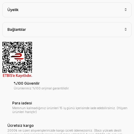
Üyelik
Bağlantılar
%100 Güvenilir
Ürünlerimiz %100 orijinal garantilidir.
Para iadesi
Memnun kalmadığınız ürünleri 15 iş günü içerisinde iade edebilirsiniz. (Hijyen
ürünleri hariçtir)
Ücretsiz kargo
2000₺ ve üzeri alışverişlerinizde kargo ücreti ödemezsiniz. (Bazı yüksek desili