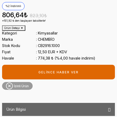
%2 İndirimli
806,64₺
823,10₺
*151,92 ₺ den başlayan taksitlerle!
Ürün Detayı
▼
Kategori
Kimyasallar
Marka
CHEMBİO
Stok Kodu
CB2916.1000
Fiyat
12,50 EUR + KDV
Havale
774,38 ₺ (%4,00 havale indirimi)
GELİNCE HABER VER
İzinli Ürün
Ürün Bilgisi