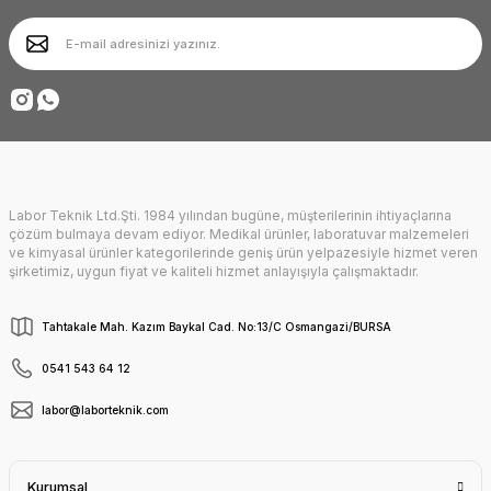
Ürün bilgilerinde hatalar bulunuyor.
Ürün fiyatı diğer sitelerden daha pahalı.
Deneyimini Paylaş
Bu ürüne benzer farklı alternatifler olmalı.
Labor Teknik Ltd.Şti. 1984 yılından bugüne, müşterilerinin ihtiyaçlarına
Gönder
çözüm bulmaya devam ediyor. Medikal ürünler, laboratuvar malzemeleri
ve kimyasal ürünler kategorilerinde geniş ürün yelpazesiyle hizmet veren
şirketimiz, uygun fiyat ve kaliteli hizmet anlayışıyla çalışmaktadır.
Tahtakale Mah. Kazım Baykal Cad. No:13/C Osmangazi/BURSA
0541 543 64 12
labor@laborteknik.com
Kurumsal