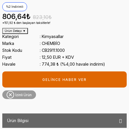
%2 İndirimli
806,64₺
823,10₺
*151,92 ₺ den başlayan taksitlerle!
Ürün Detayı
▼
Kategori
Kimyasallar
Marka
CHEMBİO
Stok Kodu
CB2911.1000
Fiyat
12,50 EUR + KDV
Havale
774,38 ₺ (%4,00 havale indirimi)
GELİNCE HABER VER
İzinli Ürün
Ürün Bilgisi