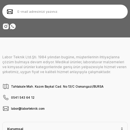
Ürün bilgilerinde hatalar bulunuyor.
Ürün fiyatı diğer sitelerden daha pahalı.
Deneyimini Paylaş
Bu ürüne benzer farklı alternatifler olmalı.
Labor Teknik Ltd.Şti. 1984 yılından bugüne, müşterilerinin ihtiyaçlarına
Gönder
çözüm bulmaya devam ediyor. Medikal ürünler, laboratuvar malzemeleri
ve kimyasal ürünler kategorilerinde geniş ürün yelpazesiyle hizmet veren
şirketimiz, uygun fiyat ve kaliteli hizmet anlayışıyla çalışmaktadır.
Tahtakale Mah. Kazım Baykal Cad. No:13/C Osmangazi/BURSA
0541 543 64 12
labor@laborteknik.com
Kurumsal