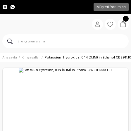
Müşteri Yorumları
Anasayfa
Kimyasallar
Potassium Hydroxide, 0.1N (0.1M) in Ethanol CB2911.10