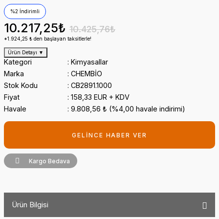
%2 İndirimli
10.217,25₺
10.425,76₺
*1.924,25 ₺ den başlayan taksitlerle!
Ürün Detayı
▼
Kategori
Kimyasallar
Marka
CHEMBİO
Stok Kodu
CB2891.1000
Fiyat
158,33 EUR + KDV
Havale
9.808,56 ₺ (%4,00 havale indirimi)
GELİNCE HABER VER
Kargo Bedava
Ürün Bilgisi