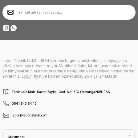
Ürün bilgilerinde hatalar bulunuyor.
Ürün fiyatı diğer sitelerden daha pahalı.
Deneyimini Paylaş
Bu ürüne benzer farklı alternatifler olmalı.
Labor Teknik Ltd.Şti. 1984 yılından bugüne, müşterilerinin ihtiyaçlarına
Gönder
çözüm bulmaya devam ediyor. Medikal ürünler, laboratuvar malzemeleri
ve kimyasal ürünler kategorilerinde geniş ürün yelpazesiyle hizmet veren
şirketimiz, uygun fiyat ve kaliteli hizmet anlayışıyla çalışmaktadır.
Tahtakale Mah. Kazım Baykal Cad. No:13/C Osmangazi/BURSA
0541 543 64 12
labor@laborteknik.com
Kurumsal