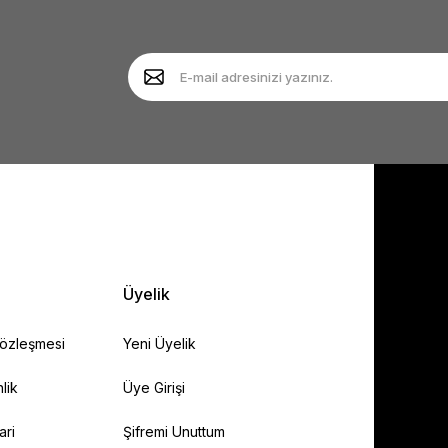
Yorum Yaz
Soru Sor
Gönder
Üyelik
Sözleşmesi
Yeni Üyelik
lik
Üye Girişi
ari
Şifremi Unuttum