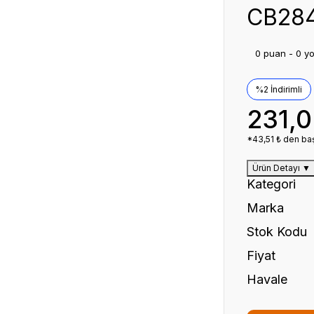
CB284
0 puan - 0 y
%2 İndirimli
231,
*43,51 ₺ den baş
Ürün Detayı
▼
Kategori
Marka
Stok Kodu
Fiyat
Havale