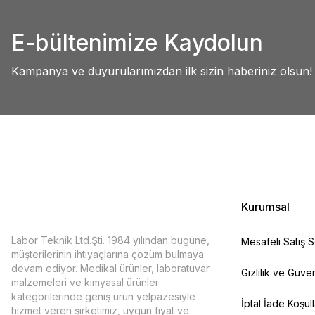
Abdullah AKALIN | 01/07/2025
Ürün resmi kalitesiz, bozuk veya görüntülenemiyor.
E-bültenimize Kaydolun
Ürün açıklamasında eksik bilgiler bulunuyor.
Deneyimini Paylaş
Ürün bilgilerinde hatalar bulunuyor.
Kampanya ve duyurularımızdan ilk sizin haberiniz olsun!
Ürün fiyatı diğer sitelerden daha pahalı.
Bu ürüne benzer farklı alternatifler olmalı.
Kurumsal
Labor Teknik Ltd.Şti. 1984 yılından bugüne,
Mesafeli Satış 
müşterilerinin ihtiyaçlarına çözüm bulmaya
devam ediyor. Medikal ürünler, laboratuvar
Gizlilik ve Güven
malzemeleri ve kimyasal ürünler
kategorilerinde geniş ürün yelpazesiyle
İptal İade Koşull
hizmet veren şirketimiz, uygun fiyat ve