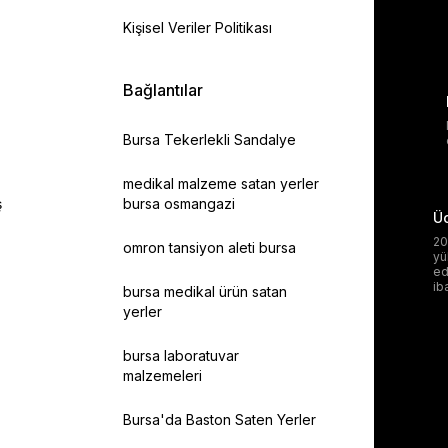
Kişisel Veriler Politikası
Bağlantılar
Bursa Tekerlekli Sandalye
medikal malzeme satan yerler
ş
bursa osmangazi
Üc
20
omron tansiyon aleti bursa
yü
ed
ib
bursa medikal ürün satan
yerler
bursa laboratuvar
malzemeleri
Bursa'da Baston Saten Yerler