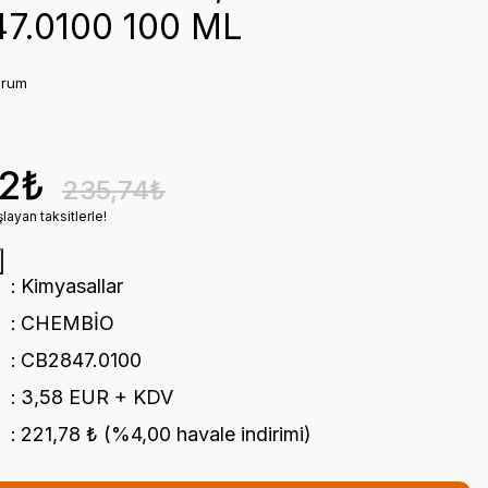
7.0100 100 ML
orum
02₺
235,74₺
layan taksitlerle!
Kimyasallar
CHEMBİO
CB2847.0100
3,58 EUR + KDV
221,78 ₺ (%4,00 havale indirimi)