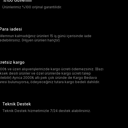
%100 Güvenilir
Ürünlerimiz %100 orijinal garantilidir.
Para iadesi
Memnun kalmadığınız ürünleri 15 iş günü içerisinde iade
edebilirsiniz. (Hijyen ürünleri hariçtir)
retsiz kargo
00₺ ve üzeri alışverişlerinizde kargo ücreti ödemezsiniz. (Bazı
ksek desili ürünler ve özel ürünlerde kargo ücreti talep
ilebilir) Ayrıca 2000₺ altı pek çok üründe de Kargo Bedava
aresi bulunuyorsa, ödeyeceğiniz tutara kargo bedeli dahildir.
Teknik Destek
Teknik Destek hizmetimizle 7/24 destek alabilirsiniz.