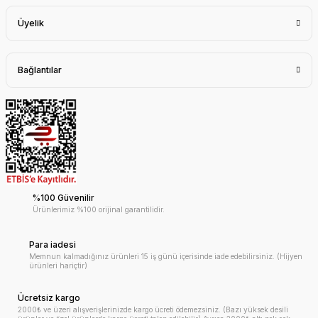
Üyelik
Bağlantılar
%100 Güvenilir
Ürünlerimiz %100 orijinal garantilidir.
Para iadesi
Memnun kalmadığınız ürünleri 15 iş günü içerisinde iade edebilirsiniz. (Hijyen
ürünleri hariçtir)
Ücretsiz kargo
2000₺ ve üzeri alışverişlerinizde kargo ücreti ödemezsiniz. (Bazı yüksek desili