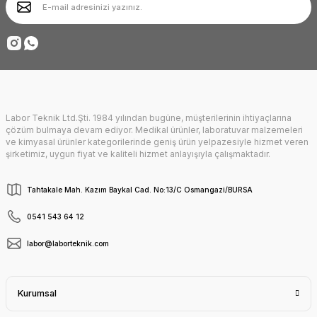
Ürün fiyatı diğer sitelerden daha pahalı.
Deneyimini Paylaş
Bu ürüne benzer farklı alternatifler olmalı.
Labor Teknik Ltd.Şti. 1984 yılından bugüne, müşterilerinin ihtiyaçlarına
Gönder
çözüm bulmaya devam ediyor. Medikal ürünler, laboratuvar malzemeleri
ve kimyasal ürünler kategorilerinde geniş ürün yelpazesiyle hizmet veren
şirketimiz, uygun fiyat ve kaliteli hizmet anlayışıyla çalışmaktadır.
Tahtakale Mah. Kazım Baykal Cad. No:13/C Osmangazi/BURSA
0541 543 64 12
labor@laborteknik.com
Kurumsal