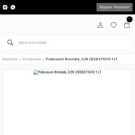
Müşteri Yorumları
Anasayfa
Kimyasallar
Potassium Bromate, 0,1N CB2837.1000 1 LT