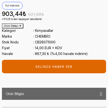
%2 İndirimli
903,44₺
921,88₺
*170,15 ₺ den başlayan taksitlerle!
Ürün Detayı
▼
Kategori
Kimyasallar
Marka
CHEMBİO
Stok Kodu
CB2837.1000
Fiyat
14,00 EUR + KDV
Havale
867,30 ₺ (%4,00 havale indirimi)
GELİNCE HABER VER
Ürün Bilgisi