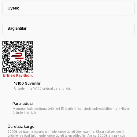
Üyelik
Bağlantılar
%100 Güvenilir
Ürünlerimiz %100 orijinal garantilidir.
Para iadesi
Memnun kalmadığınız ürünleri 15 iş günü içerisinde iade edebilirsiniz. (Hijyen
ürünleri hariçtir)
Ücretsiz kargo
2000₺ ve üzeri alışverişlerinizde kargo ücreti ödemezsiniz. (Bazı yüksek desili
ürünler ve özel ürünlerde kargo ücreti talep edilebilir) Ayrıca 2000₺ altı pek çok