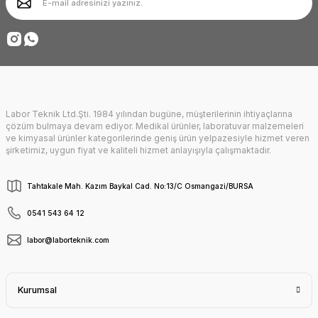
Ürün fiyatı diğer sitelerden daha pahalı.
Deneyimini Paylaş
Bu ürüne benzer farklı alternatifler olmalı.
Labor Teknik Ltd.Şti. 1984 yılından bugüne, müşterilerinin ihtiyaçlarına
Gönder
çözüm bulmaya devam ediyor. Medikal ürünler, laboratuvar malzemeleri
ve kimyasal ürünler kategorilerinde geniş ürün yelpazesiyle hizmet veren
şirketimiz, uygun fiyat ve kaliteli hizmet anlayışıyla çalışmaktadır.
Tahtakale Mah. Kazım Baykal Cad. No:13/C Osmangazi/BURSA
0541 543 64 12
labor@laborteknik.com
Kurumsal