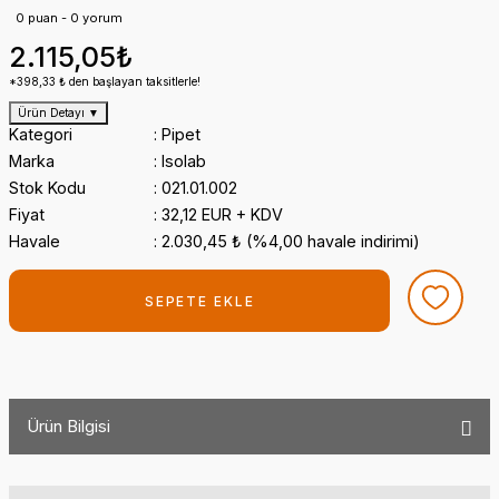
0 puan - 0 yorum
2.115,05₺
*398,33 ₺ den başlayan taksitlerle!
Ürün Detayı
▼
Kategori
Pipet
Marka
Isolab
Stok Kodu
021.01.002
Fiyat
32,12 EUR + KDV
Havale
2.030,45 ₺ (%4,00 havale indirimi)
SEPETE EKLE
Ürün Bilgisi