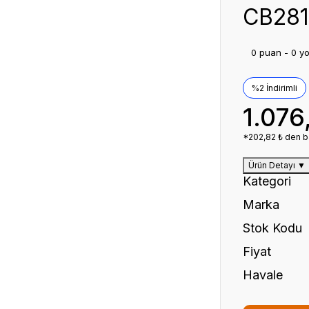
CB281
0 puan - 0 y
%2 İndirimli
1.076
*202,82 ₺ den ba
Ürün Detayı
▼
Kategori
Marka
Stok Kodu
Fiyat
Havale