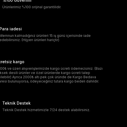
%100 Güvenilir
Ürünlerimiz %100 orijinal garantilidir.
Para iadesi
Memnun kalmadığınız ürünleri 15 iş günü içerisinde iade
edebilirsiniz. (Hijyen ürünleri hariçtir)
retsiz kargo
00₺ ve üzeri alışverişlerinizde kargo ücreti ödemezsiniz. (Bazı
ksek desili ürünler ve özel ürünlerde kargo ücreti talep
ilebilir) Ayrıca 2000₺ altı pek çok üründe de Kargo Bedava
aresi bulunuyorsa, ödeyeceğiniz tutara kargo bedeli dahildir.
Teknik Destek
Teknik Destek hizmetimizle 7/24 destek alabilirsiniz.