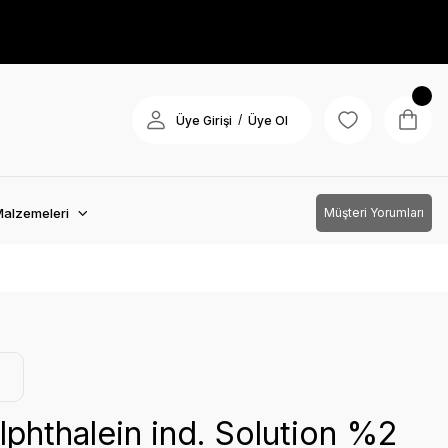
/
Üye Girişi
Üye Ol
Malzemeleri
Müşteri Yorumları
phthalein ind. Solution %2