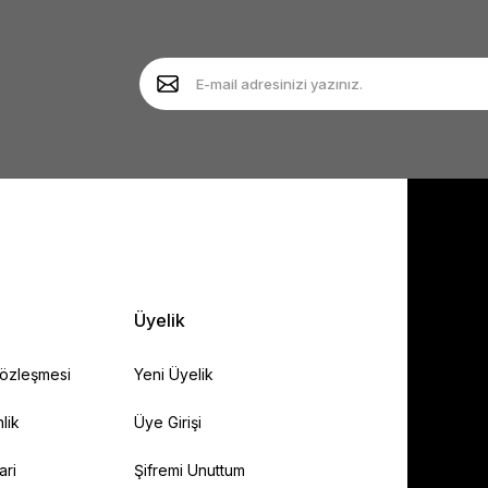
Yorum Yaz
Soru Sor
Gönder
Üyelik
Sözleşmesi
Yeni Üyelik
lik
Üye Girişi
ari
Şifremi Unuttum