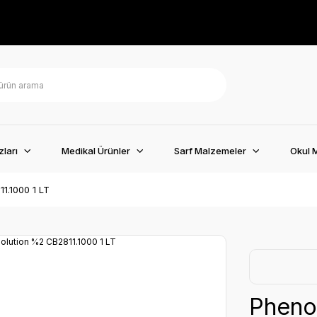
ları
Medikal Ürünler
Sarf Malzemeler
Okul 
1.1000 1 LT
Phenol