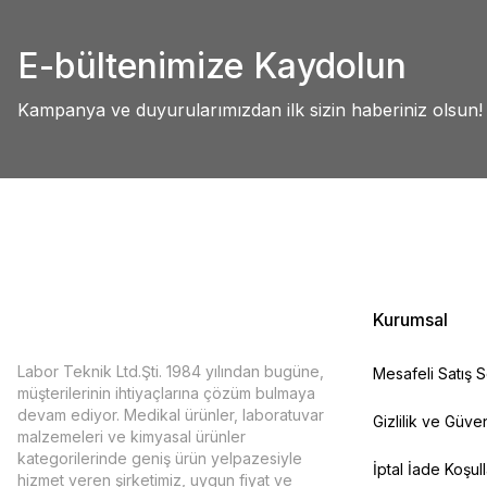
Abdullah AKALIN | 01/07/2025
Ürün resmi kalitesiz, bozuk veya görüntülenemiyor.
E-bültenimize Kaydolun
Ürün açıklamasında eksik bilgiler bulunuyor.
Deneyimini Paylaş
Ürün bilgilerinde hatalar bulunuyor.
Kampanya ve duyurularımızdan ilk sizin haberiniz olsun!
Ürün fiyatı diğer sitelerden daha pahalı.
Bu ürüne benzer farklı alternatifler olmalı.
Kurumsal
Labor Teknik Ltd.Şti. 1984 yılından bugüne,
Mesafeli Satış 
müşterilerinin ihtiyaçlarına çözüm bulmaya
devam ediyor. Medikal ürünler, laboratuvar
Gizlilik ve Güven
malzemeleri ve kimyasal ürünler
kategorilerinde geniş ürün yelpazesiyle
İptal İade Koşull
hizmet veren şirketimiz, uygun fiyat ve