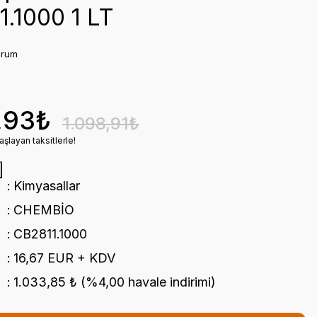
1.1000 1 LT
orum
,93₺
1.098,91₺
şlayan taksitlerle!
Kimyasallar
CHEMBİO
CB2811.1000
16,67 EUR + KDV
1.033,85 ₺ (%4,00 havale indirimi)