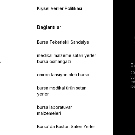
Kişisel Veriler Politikası
Bağlantılar
Bursa Tekerlekli Sandalye
medikal malzeme satan yerler
ş
bursa osmangazi
Üc
20
omron tansiyon aleti bursa
yü
ed
ib
bursa medikal ürün satan
yerler
bursa laboratuvar
malzemeleri
Bursa'da Baston Saten Yerler