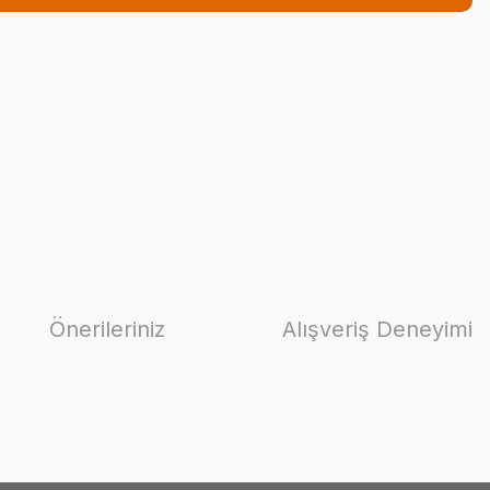
Önerileriniz
Alışveriş Deneyimi
ilirsiniz.