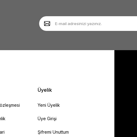
Yorum Yaz
Soru Sor
Gönder
Üyelik
Sözleşmesi
Yeni Üyelik
lik
Üye Girişi
ari
Şifremi Unuttum