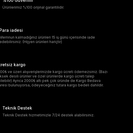
%100 Güvenilir
Ürünlerimiz %100 orijinal garantilidir.
Para iadesi
Memnun kalmadığınız ürünleri 15 iş günü içerisinde iade
edebilirsiniz. (Hijyen ürünleri hariçtir)
retsiz kargo
00₺ ve üzeri alışverişlerinizde kargo ücreti ödemezsiniz. (Bazı
ksek desili ürünler ve özel ürünlerde kargo ücreti talep
ilebilir) Ayrıca 2000₺ altı pek çok üründe de Kargo Bedava
aresi bulunuyorsa, ödeyeceğiniz tutara kargo bedeli dahildir.
Teknik Destek
Teknik Destek hizmetimizle 7/24 destek alabilirsiniz.