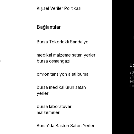
Kişisel Veriler Politikası
Bağlantılar
Bursa Tekerlekli Sandalye
medikal malzeme satan yerler
ş
bursa osmangazi
Üc
20
omron tansiyon aleti bursa
yü
ed
ib
bursa medikal ürün satan
yerler
bursa laboratuvar
malzemeleri
Bursa'da Baston Saten Yerler