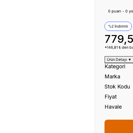
0 puan - 0 y
%2 İndirimli
779,
*146,81 ₺ den ba
Ürün Detayı
▼
Kategori
Marka
Stok Kodu
Fiyat
Havale