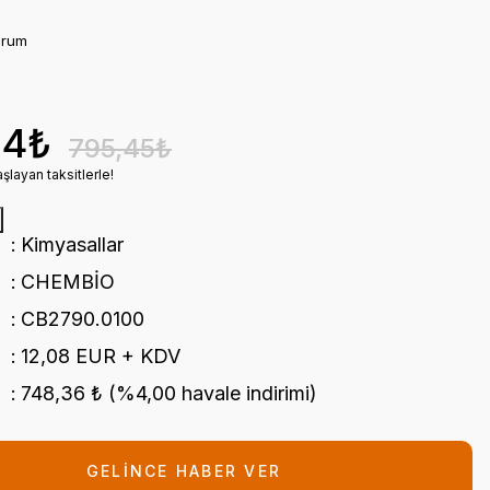
orum
54₺
795,45₺
şlayan taksitlerle!
Kimyasallar
CHEMBİO
CB2790.0100
12,08 EUR + KDV
748,36 ₺ (%4,00 havale indirimi)
GELİNCE HABER VER