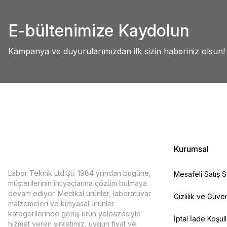
Abdullah AKALIN | 01/07/2025
Ürün resmi kalitesiz, bozuk veya görüntülenemiyor.
E-bültenimize Kaydolun
Ürün açıklamasında eksik bilgiler bulunuyor.
Deneyimini Paylaş
Ürün bilgilerinde hatalar bulunuyor.
Kampanya ve duyurularımızdan ilk sizin haberiniz olsun!
Ürün fiyatı diğer sitelerden daha pahalı.
Bu ürüne benzer farklı alternatifler olmalı.
Kurumsal
Labor Teknik Ltd.Şti. 1984 yılından bugüne,
Mesafeli Satış 
müşterilerinin ihtiyaçlarına çözüm bulmaya
devam ediyor. Medikal ürünler, laboratuvar
Gizlilik ve Güven
malzemeleri ve kimyasal ürünler
kategorilerinde geniş ürün yelpazesiyle
İptal İade Koşull
hizmet veren şirketimiz, uygun fiyat ve