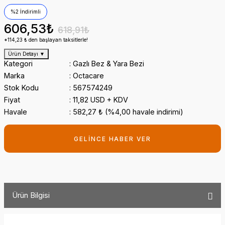
%2 İndirimli
606,53₺
618,91₺
*114,23 ₺ den başlayan taksitlerle!
Ürün Detayı
▼
Kategori
Gazlı Bez & Yara Bezi
Marka
Octacare
Stok Kodu
567574249
Fiyat
11,82 USD + KDV
Havale
582,27 ₺ (%4,00 havale indirimi)
GELİNCE HABER VER
Ürün Bilgisi