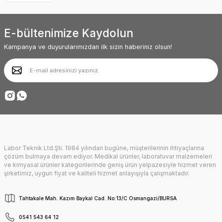
Ürün resmi kalitesiz, bozuk veya görüntülenemiyor.
baktırıyor. Başarılarınız sürekli olsun.
Ürün açıklamasında eksik bilgiler bulunuyor.
Abdullah AKALIN | 01/07/2025
E-bültenimize Kaydolun
Ürün bilgilerinde hatalar bulunuyor.
Ürün fiyatı diğer sitelerden daha pahalı.
Kampanya ve duyurularımızdan ilk sizin haberiniz olsun!
Deneyimini Paylaş
Bu ürüne benzer farklı alternatifler olmalı.
Gönder
Labor Teknik Ltd.Şti. 1984 yılından bugüne, müşterilerinin ihtiyaçlarına
çözüm bulmaya devam ediyor. Medikal ürünler, laboratuvar malzemeleri
ve kimyasal ürünler kategorilerinde geniş ürün yelpazesiyle hizmet veren
şirketimiz, uygun fiyat ve kaliteli hizmet anlayışıyla çalışmaktadır.
Tahtakale Mah. Kazım Baykal Cad. No:13/C Osmangazi/BURSA
0541 543 64 12