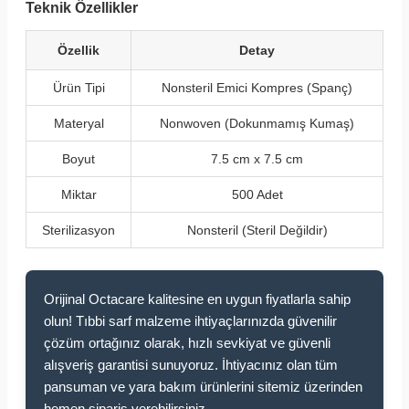
Teknik Özellikler
Özellik
Detay
Ürün Tipi
Nonsteril Emici Kompres (Spanç)
Materyal
Nonwoven (Dokunmamış Kumaş)
Boyut
7.5 cm x 7.5 cm
Miktar
500 Adet
Sterilizasyon
Nonsteril (Steril Değildir)
Orijinal Octacare kalitesine en uygun fiyatlarla sahip
olun! Tıbbi sarf malzeme ihtiyaçlarınızda güvenilir
çözüm ortağınız olarak, hızlı sevkiyat ve güvenli
alışveriş garantisi sunuyoruz. İhtiyacınız olan tüm
pansuman ve yara bakım ürünlerini sitemiz üzerinden
hemen sipariş verebilirsiniz.