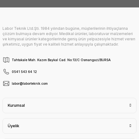
Labor Teknik Ltd.Şti. 1984 yılından bugüne, müşterilerinin ihtiyaçlarına
Gönder
çözüm bulmaya devam ediyor. Medikal ürünler, laboratuvar malzemeleri
ve kimyasal ürünler kategorilerinde geniş ürün yelpazesiyle hizmet veren
şirketimiz, uygun fiyat ve kaliteli hizmet anlayışıyla çalışmaktadır.
Tahtakale Mah. Kazım Baykal Cad. No:13/C Osmangazi/BURSA
0541 543 64 12
labor@laborteknik.com
Kurumsal
Üyelik