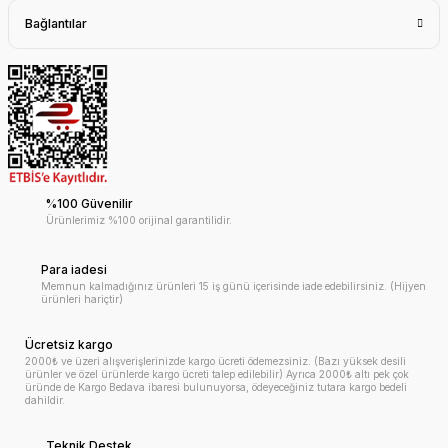
Bağlantılar
%100 Güvenilir
Ürünlerimiz %100 orijinal garantilidir.
Para iadesi
Memnun kalmadığınız ürünleri 15 iş günü içerisinde iade edebilirsiniz. (Hijyen
ürünleri hariçtir)
Ücretsiz kargo
2000₺ ve üzeri alışverişlerinizde kargo ücreti ödemezsiniz. (Bazı yüksek desili
ürünler ve özel ürünlerde kargo ücreti talep edilebilir) Ayrıca 2000₺ altı pek çok
üründe de Kargo Bedava ibaresi bulunuyorsa, ödeyeceğiniz tutara kargo bedeli
dahildir.
Teknik Destek